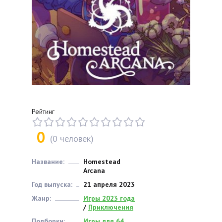
Рейтинг
0
(
0
человек)
Название:
Homestead
Arcana
Год выпуска:
21 апреля 2023
Жанр:
Игры 2023 года
/
Приключения
Подборки:
Игры для 64