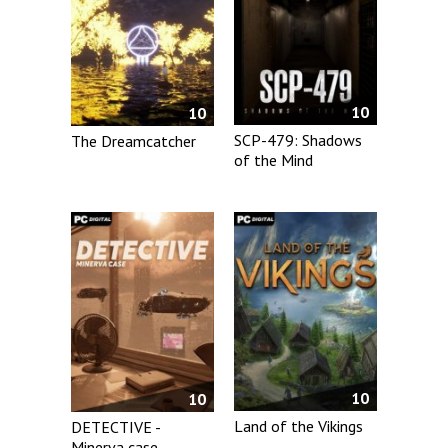
10
10
SCP-479: Shadows
The Dreamcatcher
of the Mind
10
10
Land of the Vikings
DETECTIVE -
Minerva case