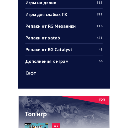
Игры на двоих
315
Игры для слабых ПК
811
Репаки от RG Механики
116
Репаки от xatab
471
Репаки от RG Catalyst
41
Дополнения к играм
66
Софт
Топ игр
4.7