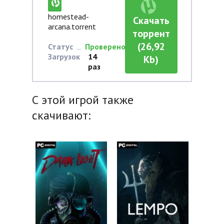
homestead-
Скачать
arcana.torrent
торрент
(26,92
Статус
Проверено
Загрузок
14
Kb)
раз
С этой игрой также
скачивают: