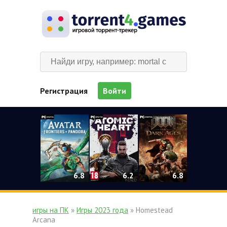
Регистрация
Войти
0
6.2
6.8
6.8
игры на ПК
»
Игры 2023 года
» Homestead
Arcana