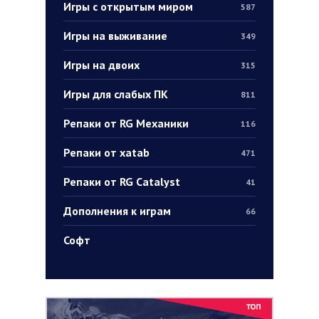
Игры с открытым миром
587
Игры на выживание
349
Игры на двоих
315
Игры для слабых ПК
811
Репаки от RG Механики
116
Репаки от xatab
471
Репаки от RG Catalyst
41
Дополнения к играм
66
Софт