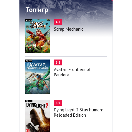
Топ игр
4.7
Scrap Mechanic
6.8
Avatar: Frontiers of
Pandora
6.1
Dying Light 2 Stay Human:
Reloaded Edition