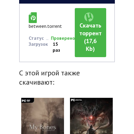
Скачать
between.torrent
торрент
Статус
Проверено
(17,6
Загрузок
15
Kb)
раз
С этой игрой также
скачивают: