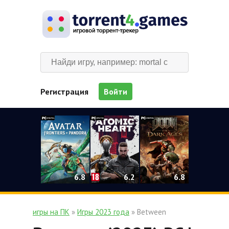
Регистрация
Войти
0
6.2
6.8
6.8
игры на ПК
»
Игры 2023 года
» Between