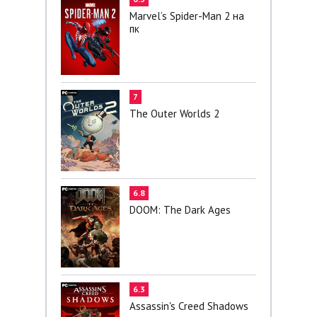
Marvel’s Spider-Man 2 на
пк
7
The Outer Worlds 2
6.8
DOOM: The Dark Ages
6.3
Assassin's Creed Shadows