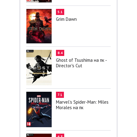
5.1
Grim Dawn
8.4
Ghost of Tsushima на пк -
Director's Cut
7.1
Marvel’s Spider-Man: Miles
Morales на пк
6.3