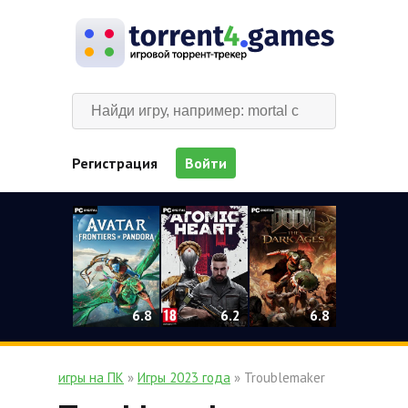
Регистрация
Войти
0
6.2
6.8
6.8
игры на ПК
»
Игры 2023 года
» Troublemaker