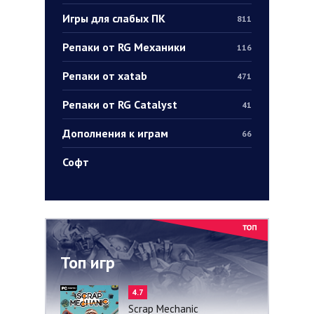
Игры для слабых ПК
811
Репаки от RG Механики
116
Репаки от xatab
471
Репаки от RG Catalyst
41
Дополнения к играм
66
Софт
Топ игр
4.7
Scrap Mechanic