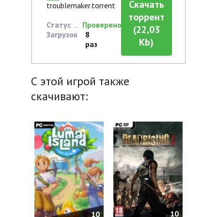
Скачать
troublemaker.torrent
торрент
Статус
Проверено
(22,03
Загрузок
8
Kb)
раз
С этой игрой также
скачивают:
10
10