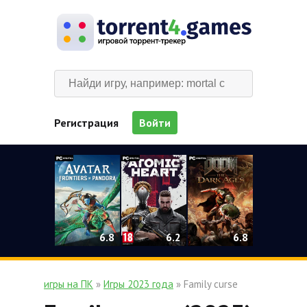
Регистрация
Войти
0
6.2
6.8
6.8
игры на ПК
»
Игры 2023 года
» Family curse