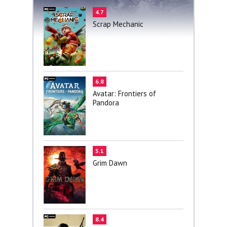
4.7
Scrap Mechanic
6.8
Avatar: Frontiers of
Pandora
5.1
Grim Dawn
8.4