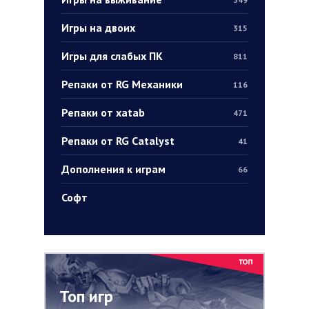
Игры на двоих
315
Игры для слабых ПК
811
Репаки от RG Механики
116
Репаки от xatab
471
Репаки от RG Catalyst
41
Дополнения к играм
66
Софт
Топ игр