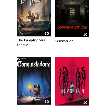
10
10
The Lamplighters
Summer of '58
League
10
10