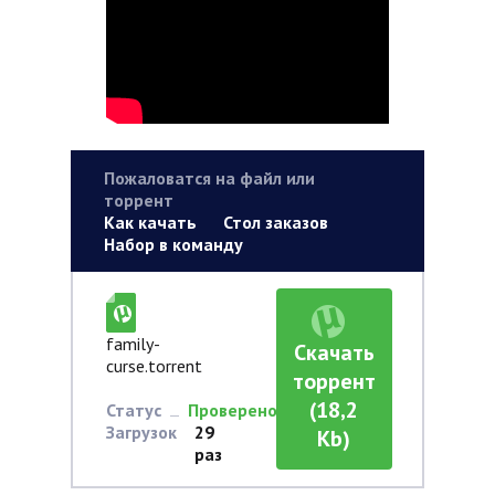
Пожаловатся на файл или
торрент
Как качать
Стол заказов
Набор в команду
family-
Скачать
curse.torrent
торрент
(18,2
Статус
Проверено
Загрузок
29
Kb)
раз