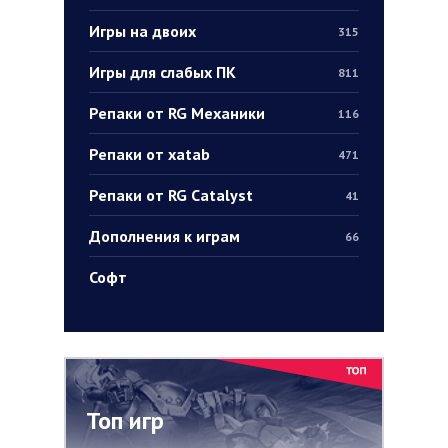
Игры на двоих
315
Игры для слабых ПК
811
Репаки от RG Механики
116
Репаки от xatab
471
Репаки от RG Catalyst
41
Дополнения к играм
66
Софт
Топ игр