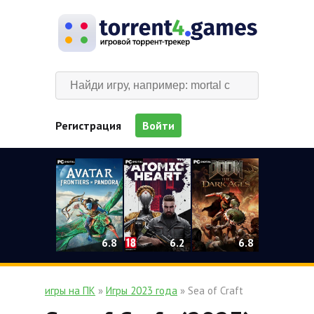
Регистрация
Войти
0
6.2
6.8
6.8
игры на ПК
»
Игры 2023 года
» Sea of Craft