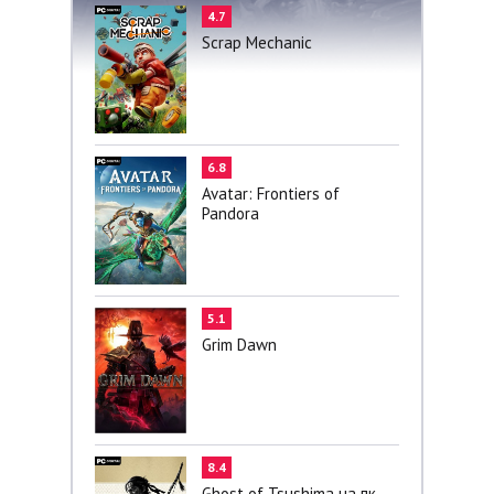
4.7
Scrap Mechanic
6.8
Avatar: Frontiers of
Pandora
5.1
Grim Dawn
8.4
Ghost of Tsushima на пк -