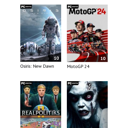
10
10
Osiris: New Dawn
MotoGP 24