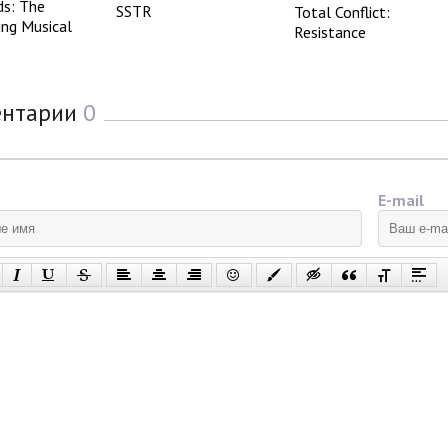
ds: The
SSTR
Total Conflict:
ing Musical
Resistance
ентарии
0
E-mail