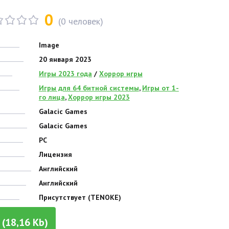
0
(
0
человек)
Image
20 января 2023
Игры 2023 года
/
Хоррор игры
Игры для 64 битной системы
,
Игры от 1-
го лица
,
Хоррор игры 2023
Galacic Games
Galacic Games
PC
Лицензия
Английский
Английский
Присутствует (TENOKE)
(18,16 Kb)