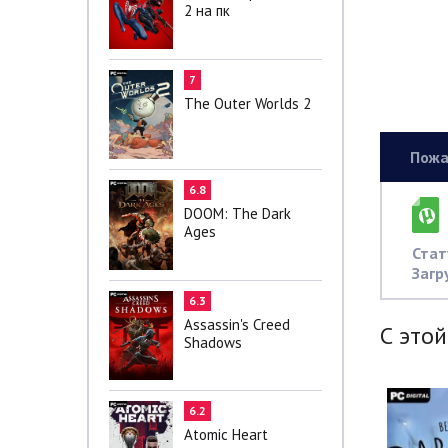
2 на пк
7
The Outer Worlds 2
Пожа
6.8
DOOM: The Dark
Ages
Стат
Загр
6.3
Assassin's Creed
С этой
Shadows
6.2
Atomic Heart