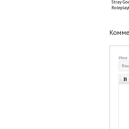
Stray Go
Roleplay
Комм
Имя