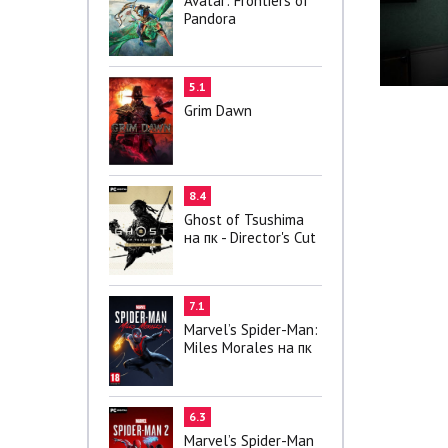
Avatar: Frontiers of
Pandora
5.1
Grim Dawn
8.4
Ghost of Tsushima
на пк - Director's Cut
7.1
Marvel’s Spider-Man:
Miles Morales на пк
6.3
Marvel’s Spider-Man