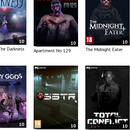
10
10
10
he Darkness
The Midnight Eater
Apartment No 129
10
10
10