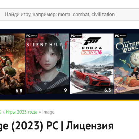
9
6.3
6.8
К
»
Игры 2023 года
» Image
e (2023) PC | Лицензия