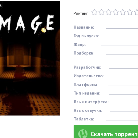
Рейтинг
Название:
Год выпуска:
Жанр:
Подборки:
Разработчик:
Издательство:
Платформа:
Тип издания:
Язык интерфеса:
Язык озвучки:
Таблетка:
Скачать торрент 