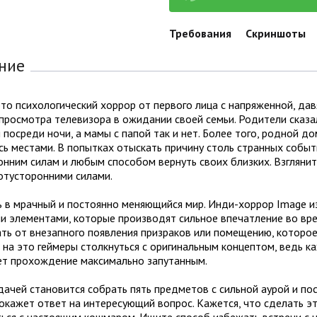
Требования
Скриншоты
ние
то психологический хоррор от первого лица с напряженной, да
просмотра телевизора в ожидании своей семьи. Родители сказал
 посреди ночи, а мамы с папой так и нет. Более того, родной д
ь местами. В попытках отыскать причину столь странных собы
нним силам и любым способом вернуть своих близких. Взгляните
отусторонними силами.
ь в мрачный и постоянно меняющийся мир. Инди-хоррор Image 
и элементами, которые производят сильное впечатление во вре
ть от внезапного появления призраков или помещению, которое
на это геймеры столкнуться с оригинальным концептом, ведь к
ет прохождение максимально запутанным.
ачей становится собрать пять предметов с сильной аурой и пос
окажет ответ на интересующий вопрос. Кажется, что сделать это
ться с настоящим кошмаром. Ищите способ избежать встречи с