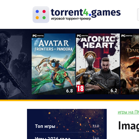
0
6.2
6.8
игры на П
Imag
Топ игры
210
Игры 2026 года
760