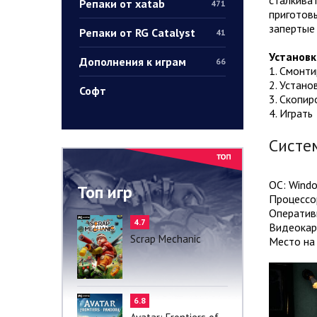
Репаки от xatab
471
приготовь
запертые 
Репаки от RG Catalyst
41
Установк
Дополнения к играм
66
1. Смонт
2. Устано
Софт
3. Скопир
4. Играть
Систе
ОС: Windo
Топ игр
Процессор
Оператив
4.7
Видеокарт
Scrap Mechanic
Место на 
6.8