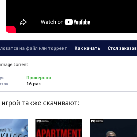
ловатся на файл или торрент
Как качать
Стол заказов
image.torrent
ус
Проверено
узок
16 раз
 игрой также скачивают: