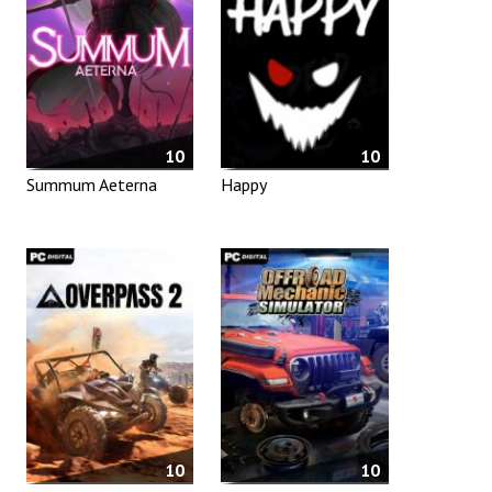
10
10
Summum Aeterna
Happy
10
10