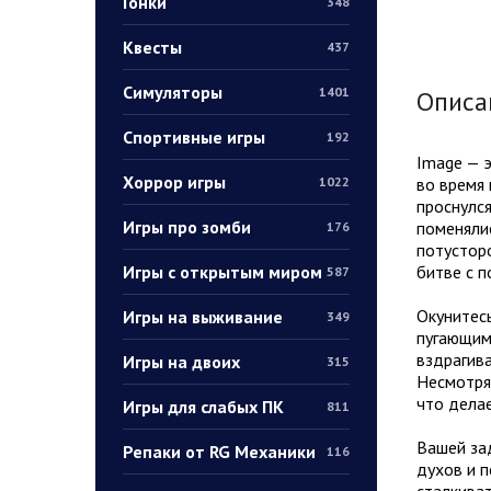
Гонки
348
Квесты
437
Симуляторы
1401
Описа
Спортивные игры
192
Image — э
Хоррор игры
во время 
1022
проснулся
Игры про зомби
поменялис
176
потусторо
Игры с открытым миром
битве с п
587
Окунитес
Игры на выживание
349
пугающим
вздрагива
Игры на двоих
315
Несмотря 
что дела
Игры для слабых ПК
811
Вашей зад
Репаки от RG Механики
116
духов и п
сталкива