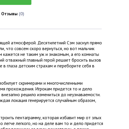
Отзывы
(0)
вящей атмосферой. Десятилетний Сэм заснул прямо
и, что совсем скоро вернуться, но вот мальчик
ом кажется не таким уж и знакомым, а его комнаты
тий отважный главный герой решает бросить вызов
 в глаза детским страхам и переборите себя в
изобилует скримерами и многочисленными
мя прохождения. Игрокам придется то и дело
 внезапно решило измениться до неузнаваемости.
аждая локация генерируется случайным образом,
троить пентаграмму, которая избавит мир от злых
 легче легкого, но на деле вам то и дело придется
 наблюдающими за вами существами, а также