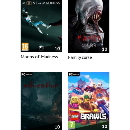
10
10
Moons of Madness
Family curse
10
10