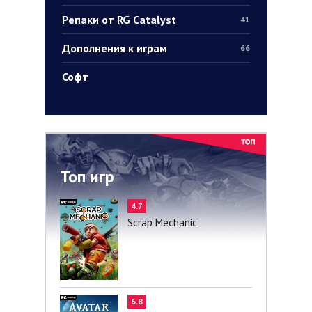
Репаки от RG Catalyst
41
Дополнения к играм
66
Софт
Топ игр
4.7
Scrap Mechanic
6.8