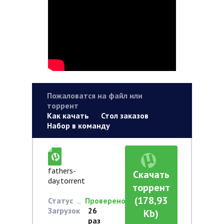
Пожаловатся на файл или
торрент
Как качать
Стол заказов
Набор в команду
fathers-
Скачать
day.torrent
торрент
(178,93
Статус
Проверено
Загрузок
26
Kb)
раз