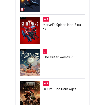
6.3
Marvel’s Spider-Man 2 на
пк
7
The Outer Worlds 2
6.8
DOOM: The Dark Ages