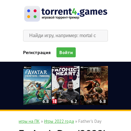
Регистрация
Войти
0
6.2
6.8
6.8
игры на ПК
»
Игры 2022 года
» Father's Day