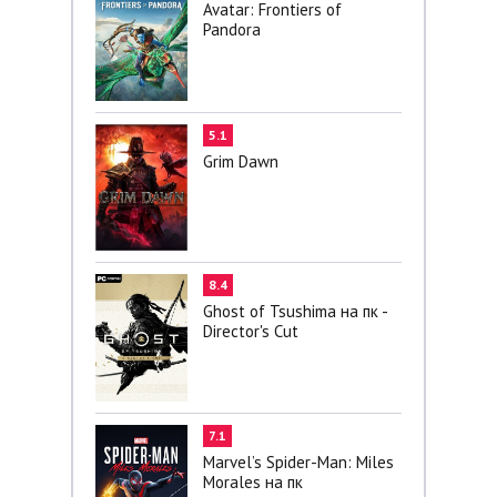
Avatar: Frontiers of
Pandora
5.1
Grim Dawn
8.4
Ghost of Tsushima на пк -
Director's Cut
7.1
Marvel’s Spider-Man: Miles
Morales на пк