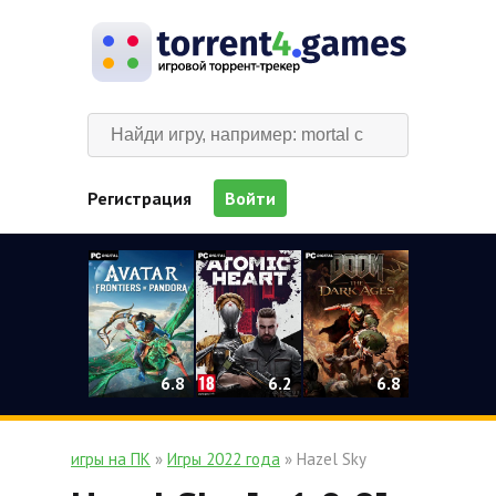
Регистрация
Войти
0
6.2
6.8
6.8
игры на ПК
»
Игры 2022 года
» Hazel Sky