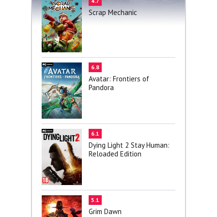
4.7
Scrap Mechanic
6.8
Avatar: Frontiers of
Pandora
6.1
Dying Light 2 Stay Human:
Reloaded Edition
5.1
Grim Dawn