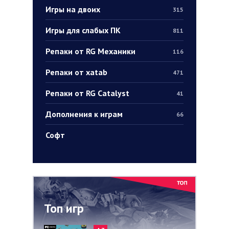
Игры на двоих
315
Игры для слабых ПК
811
Репаки от RG Механики
116
Репаки от xatab
471
Репаки от RG Catalyst
41
Дополнения к играм
66
Софт
Топ игр