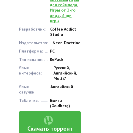
для геймпада
,
Игры от 3-го
лица
,
Инди
игры
Разработчик:
Coffee Addict
Studio
Издательство:
Neon Doctrine
Платформа:
PC
Тип издания:
RePack
Язык
Русский,
интерфеса:
Английский,
Multi7
Язык
Английский
озвучки:
Таблетка:
Вшита
(Goldberg)
Скачать торрент