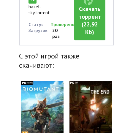
hazel-
Скачать
sky.torrent
торрент
(22,92
Статус
Проверено
Загрузок
20
Kb)
раз
С этой игрой также
скачивают: