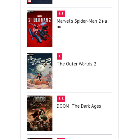
6.3
Marvel’s Spider-Man 2 на
пк
7
The Outer Worlds 2
6.8
DOOM: The Dark Ages