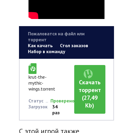
Пожаловатся на файл или
торрент
Как качать
Стол заказов
Набор в команду
krut-the-
Скачать
mythic-
wings.torrent
торрент
(27,49
Статус
Проверено
Kb)
Загрузок
34
раз
С этой игрой также