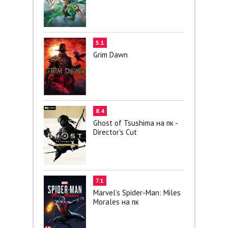
5.1
Grim Dawn
8.4
Ghost of Tsushima на пк -
Director's Cut
7.1
Marvel’s Spider-Man: Miles
Morales на пк