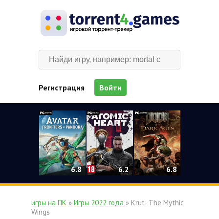
Регистрация
Войти
0
6.2
6.8
6.8
игры на ПК
»
Игры 2022 года
» Krut: The Mythic
Wings