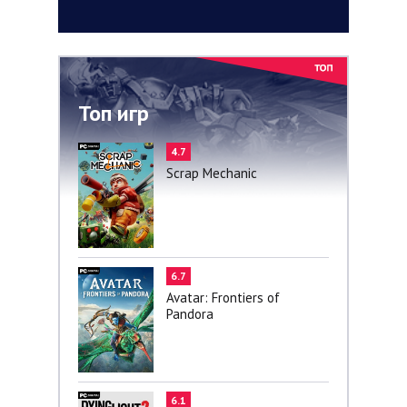
Топ игр
4.7
Scrap Mechanic
6.7
Avatar: Frontiers of
Pandora
6.1