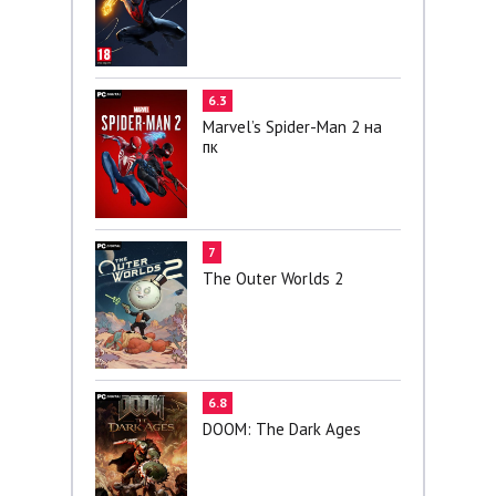
6.3
Marvel’s Spider-Man 2 на
пк
7
The Outer Worlds 2
6.8
DOOM: The Dark Ages