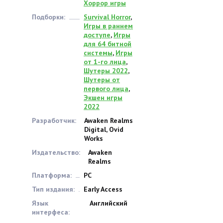
Хоррор игры
Подборки:
Survival Horror
,
Игры в раннем
доступе
,
Игры
для 64 битной
системы
,
Игры
от 1-го лица
,
Шутеры 2022
,
Шутеры от
первого лица
,
Экшен игры
2022
Разработчик:
Awaken Realms
Digital, Ovid
Works
Издательство:
Awaken
Realms
Платформа:
PC
Тип издания:
Early Access
Язык
Английский
интерфеса: