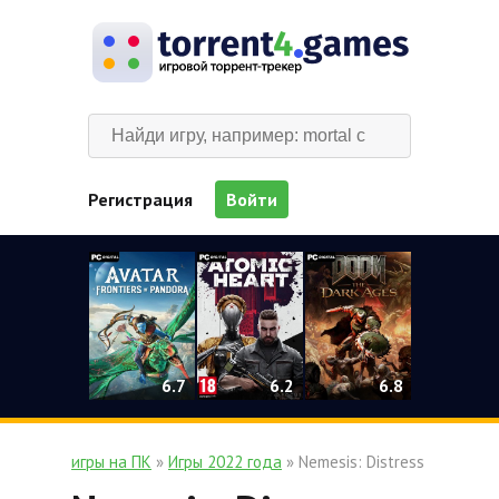
Регистрация
Войти
0
6.2
6.7
6.8
игры на ПК
»
Игры 2022 года
» Nemesis: Distress