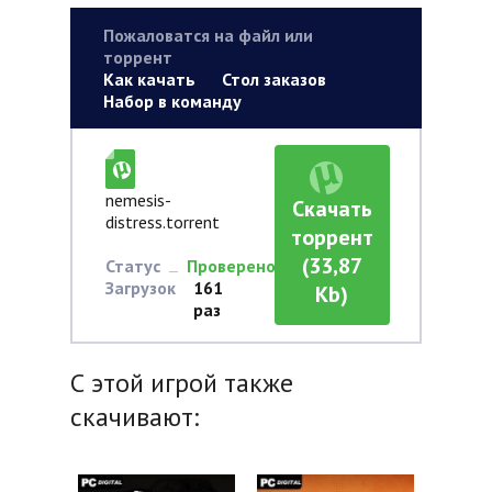
Пожаловатся на файл или
торрент
Как качать
Стол заказов
Набор в команду
nemesis-
Скачать
distress.torrent
торрент
(33,87
Статус
Проверено
Загрузок
161
Kb)
раз
С этой игрой также
скачивают: