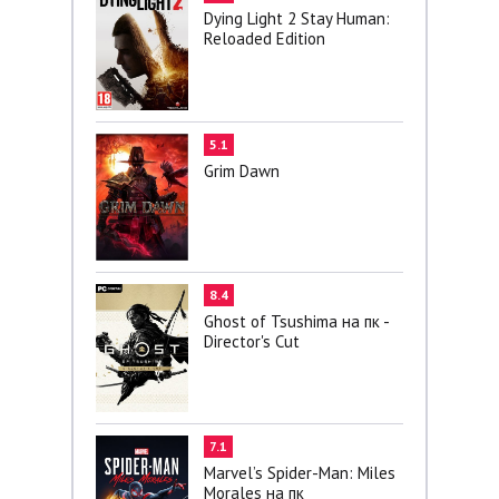
Dying Light 2 Stay Human:
Reloaded Edition
5.1
Grim Dawn
8.4
Ghost of Tsushima на пк -
Director's Cut
7.1
Marvel’s Spider-Man: Miles
Morales на пк