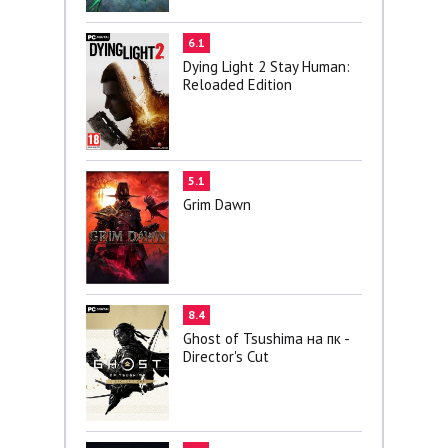
6.1
Dying Light 2 Stay Human:
Reloaded Edition
5.1
Grim Dawn
8.4
Ghost of Tsushima на пк -
Director's Cut