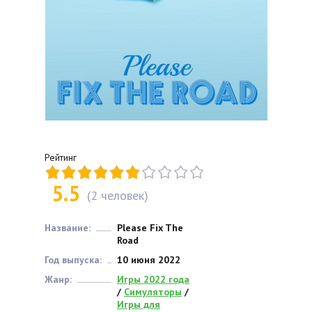
Рейтинг
5.5
(
2
человек)
Название:
Please Fix The
Road
Год выпуска:
10 июня 2022
Жанр:
Игры 2022 года
/
Симуляторы
/
Игры для