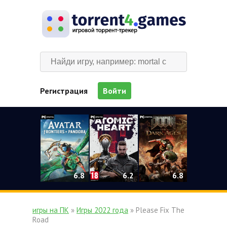
Регистрация
Войти
0
6.2
6.8
6.8
игры на ПК
»
Игры 2022 года
» Please Fix The
Road