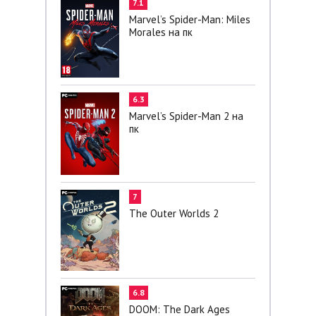
7.1
Marvel’s Spider-Man: Miles
Morales на пк
6.3
Marvel’s Spider-Man 2 на
пк
7
The Outer Worlds 2
6.8
DOOM: The Dark Ages