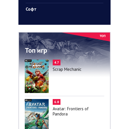
Софт
Топ игр
4.7
Scrap Mechanic
6.8
Avatar: Frontiers of
Pandora