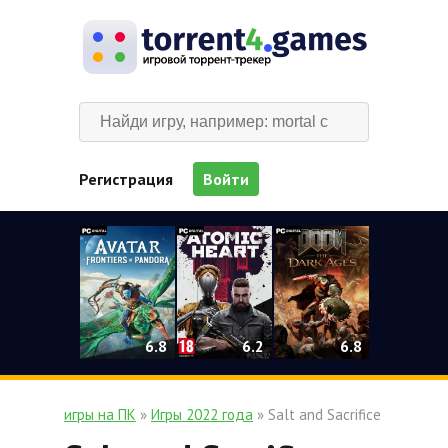
Регистрация
Войти
0
6.2
6.8
6.8
игры на ПК
»
Игры 2022 года
» Salt and Sacrifice