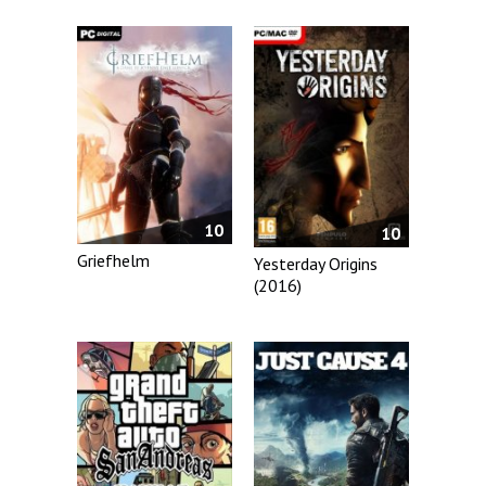
10
10
Griefhelm
Yesterday Origins
(2016)