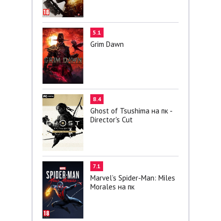
5.1
Grim Dawn
8.4
Ghost of Tsushima на пк -
Director's Cut
7.1
Marvel’s Spider-Man: Miles
Morales на пк