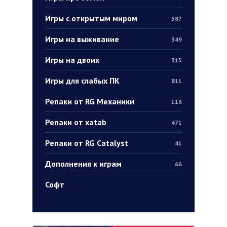
Игры с открытым миром
587
Игры на выживание
349
Игры на двоих
315
Игры для слабых ПК
811
Репаки от RG Механики
116
Репаки от xatab
471
Репаки от RG Catalyst
41
Дополнения к играм
66
Софт