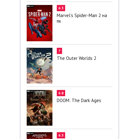
6.3
Marvel’s Spider-Man 2 на
пк
7
The Outer Worlds 2
6.8
DOOM: The Dark Ages
6.3