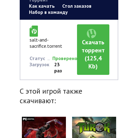
Как качать
Стол заказов
Набор в команду
salt-and-
Скачать
sacrifice.torrent
торрент
(125,4
Статус
Проверено
Загрузок
23
Kb)
раз
С этой игрой также
скачивают: