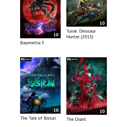
10
Turok: Dinosaur
10
Hunter (2015)
Bayonetta 3
10
10
The Tale of Bistun
The Chant