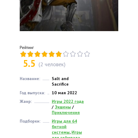
Рейтинг
5.5
(
2
человек)
Название:
Salt and
Sacrifice
Год выпуска:
10 мая 2022
Жанр:
Игры 2022 года
/
Экшены
/
Приключения
Подборки:
Игры для 64
битной
системы
,
Игры
для геймпада
,