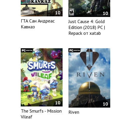
10
10
ГТА Сан Андреас
Just Cause 4: Gold
Кавказ
Edition (2018) PC |
Repack от xatab
10
10
The Smurfs - Mission
Riven
Vileaf