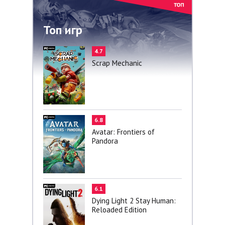
Топ игр
4.7
Scrap Mechanic
6.8
Avatar: Frontiers of
Pandora
6.1
Dying Light 2 Stay Human:
Reloaded Edition