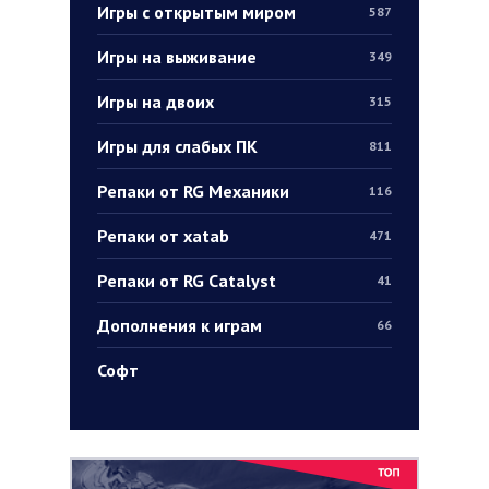
Игры с открытым миром
587
Игры на выживание
349
Игры на двоих
315
Игры для слабых ПК
811
Репаки от RG Механики
116
Репаки от xatab
471
Репаки от RG Catalyst
41
Дополнения к играм
66
Софт