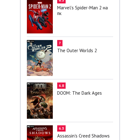
6.3
Marvel’s Spider-Man 2 на
пк
7
The Outer Worlds 2
6.8
DOOM: The Dark Ages
6.3
Assassin's Creed Shadows