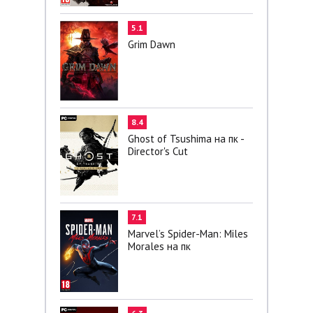
5.1
Grim Dawn
8.4
Ghost of Tsushima на пк -
Director's Cut
7.1
Marvel’s Spider-Man: Miles
Morales на пк