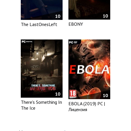
10
10
EBONY
The LastOnesLeft
10
10
There's Something In
EBOLA (2019) PC |
The Ice
Лицензия