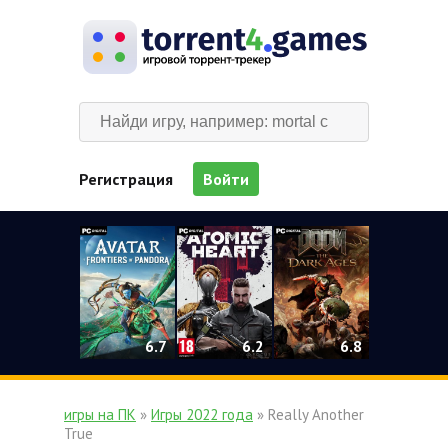
Регистрация
Войти
0
6.2
6.7
6.8
игры на ПК
»
Игры 2022 года
» Really Another
True