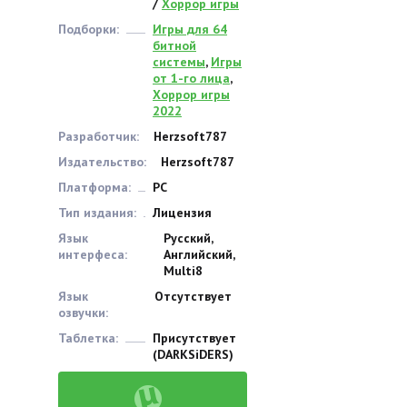
/
Хоррор игры
Подборки:
Игры для 64
битной
системы
,
Игры
от 1-го лица
,
Хоррор игры
2022
Разработчик:
Herzsoft787
Издательство:
Herzsoft787
Платформа:
PC
Тип издания:
Лицензия
Язык
Русский,
интерфеса:
Английский,
Multi8
Язык
Отсутствует
озвучки:
Таблетка:
Присутствует
(DARKSiDERS)