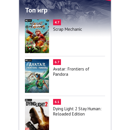
Топ игр
4.7
Scrap Mechanic
6.7
Avatar: Frontiers of
Pandora
6.1
Dying Light 2 Stay Human:
Reloaded Edition