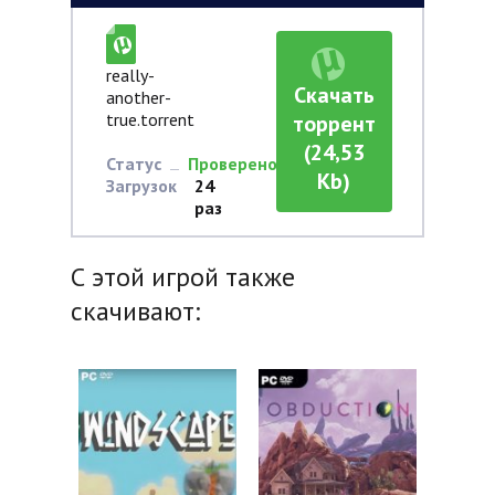
really-
Скачать
another-
true.torrent
торрент
(24,53
Статус
Проверено
Kb)
Загрузок
24
раз
С этой игрой также
скачивают: