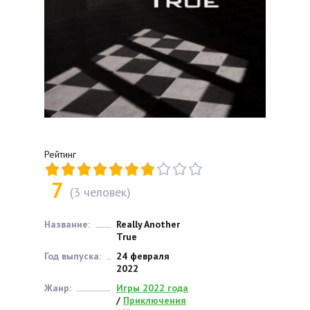
Рейтинг
7
(
3
человек)
Название:
Really Another
True
Год выпуска:
24 февраля
2022
Жанр:
Игры 2022 года
/
Приключения