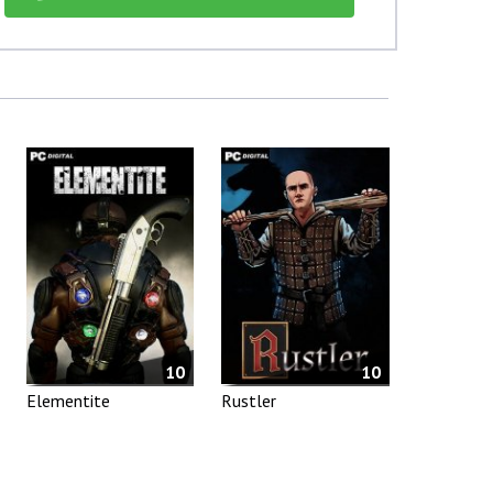
10
10
Elementite
Rustler