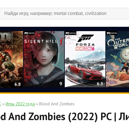
9
6.3
6.8
К
»
Игры 2022 года
» Blood And Zombies
d And Zombies (2022) PC | 