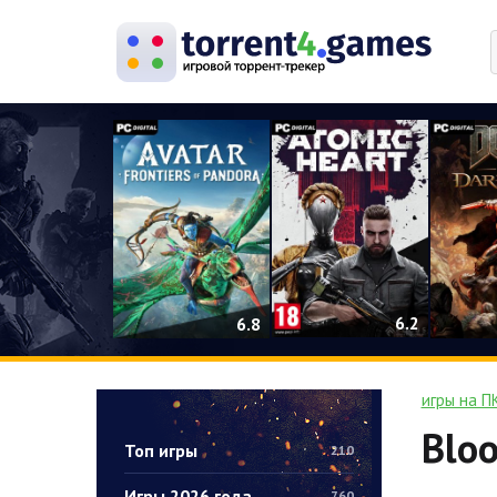
0
6.2
6.8
игры на П
Bloo
Топ игры
210
Игры 2026 года
760