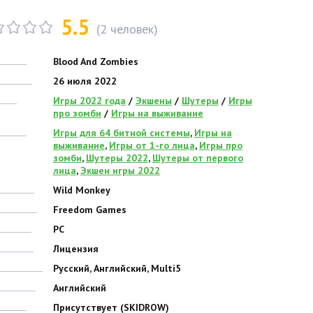
5.5
(
2
человек)
Blood And Zombies
26 июля 2022
Игры 2022 года
/
Экшены
/
Шутеры
/
Игры
про зомби
/
Игры на выживание
Игры для 64 битной системы
,
Игры на
выживание
,
Игры от 1-го лица
,
Игры про
зомби
,
Шутеры 2022
,
Шутеры от первого
лица
,
Экшен игры 2022
Wild Monkey
Freedom Games
PC
Лицензия
Русский, Английский, Multi5
Английский
Присутствует (SKIDROW)