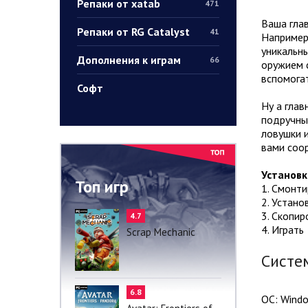
Репаки от xatab
471
Ваша глав
Репаки от RG Catalyst
41
Например
уникальны
Дополнения к играм
66
оружием 
вспомога
Софт
Ну а глав
подручных
ловушки и
вами соо
Установк
Топ игр
1. Смонт
2. Устано
3. Скопир
4.7
4. Играть
Scrap Mechanic
Систе
6.8
ОС: Windo