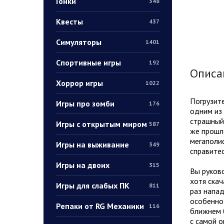
Гонки
348
Квесты
437
Симуляторы
1401
Спортивные игры
192
Описа
Хоррор игры
1022
Погрузите
Игры про зомби
176
одним из 
страшный 
Игры с открытым миром
587
же прошл
мегаполис
Игры на выживание
349
справитес
Игры на двоих
315
Вы руково
хотя скач
Игры для слабых ПК
811
раз напад
особенно 
Репаки от RG Механики
116
ближнем б
с самой о