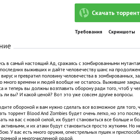
Скачать торрент 
Требования
Скриншоты
ние
сь в самый настоящий Ад, сражаясь с зомбированными мутантам
последних выживших и дайте человечеству шанс на продолжени
вирус и превратил половину человечества в зомбированных, з
о много времени и людей вообще не осталось. Выжившие закры
а и теперь вы должны возглавить оборону ради того, чтоб у че
ь ли вы? И какой ценой? Вот это уже совсем другие вопросы.
дите обороной и вам нужно сделать все возможное для того, ч
ать торрент Blood And Zombies будет очень легко, но это пос
ать на вас с новой силой, их будет становиться все больше и 
активными, и их атаки будут становиться просто жуткими. Но н
ою. У вас есть много оружия, огнестрельных пушек и приспособ
громной и многочисленной ордой.