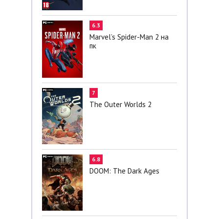
6.3
Marvel’s Spider-Man 2 на
пк
7
The Outer Worlds 2
6.8
DOOM: The Dark Ages