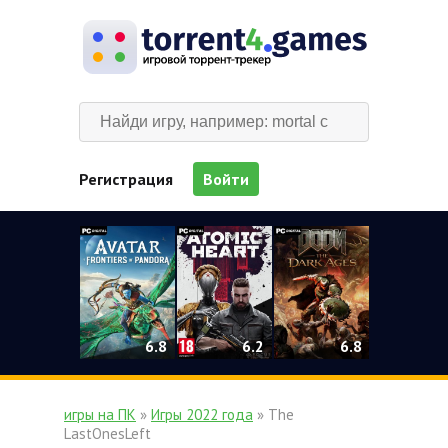
Регистрация
Войти
0
6.2
6.8
6.8
игры на ПК
»
Игры 2022 года
» The
LastOnesLeft