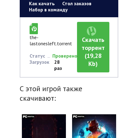
Как качать
Стол заказов
Набор в команду
the-
Скачать
lastonesleft.torrent
торрент
(19,28
Статус
Проверено
Загрузок
28
Kb)
раз
С этой игрой также
скачивают: