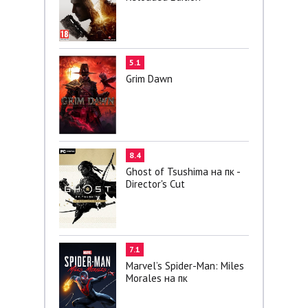
5.1
Grim Dawn
8.4
Ghost of Tsushima на пк -
Director's Cut
7.1
Marvel’s Spider-Man: Miles
Morales на пк