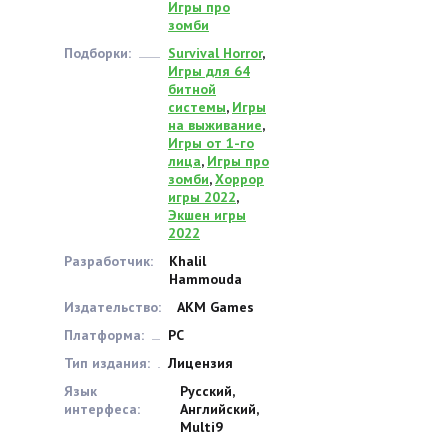
Игры про
зомби
Подборки:
Survival Horror
,
Игры для 64
битной
системы
,
Игры
на выживание
,
Игры от 1-го
лица
,
Игры про
зомби
,
Хоррор
игры 2022
,
Экшен игры
2022
Разработчик:
Khalil
Hammouda
Издательство:
AKM Games
Платформа:
PC
Тип издания:
Лицензия
Язык
Русский,
интерфеса:
Английский,
Multi9