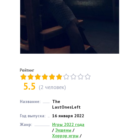
Рейтинг
5.5
(
2
человек)
Название:
The
LastOnesLeft
Год выпуска:
16 января 2022
Жанр:
Игры 2022 года
/
Экшены
/
Хоррор игры
/