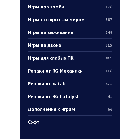
Игры про зомби
176
Игры с открытым миром
587
Игры на выживание
349
Игры на двоих
315
Игры для слабых ПК
811
Репаки от RG Механики
116
Репаки от xatab
471
Репаки от RG Catalyst
41
Дополнения к играм
66
Софт