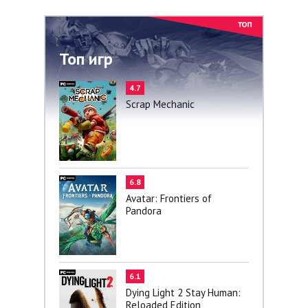
Топ игр
4.7
Scrap Mechanic
6.8
Avatar: Frontiers of
Pandora
6.1
Dying Light 2 Stay Human:
Reloaded Edition