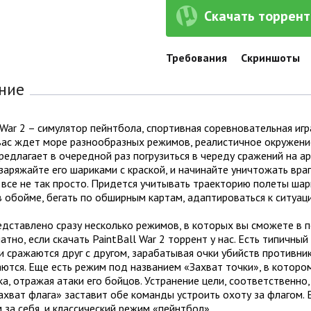
Скачать торрент 
Требования
Скриншоты
ние
 War 2 – симулятор пейнтбола, спортивная соревновательная игр
вас ждет море разнообразных режимов, реалистичное окружение
редлагает в очередной раз погрузиться в череду сражений на а
заряжайте его шариками с краской, и начинайте уничтожать враг
 все не так просто. Придется учитывать траекторию полеты шари
 обойме, бегать по обширным картам, адаптироваться к ситуа
едставлено сразу несколько режимов, в которых вы сможете в п
атно, если скачать PaintBall War 2 торрент у нас. Есть типичны
 сражаются друг с другом, зарабатывая очки убийств противник
тся. Еще есть режим под названием «Захват точки», в которо
а, отражая атаки его бойцов. Устранение цели, соответственно
хват флага» заставит обе команды устроить охоту за флагом. 
 за себя, и классический режим «пейнтбол».