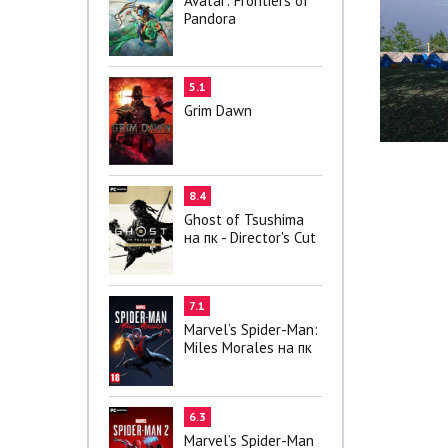
Avatar: Frontiers of
Pandora
5.1
Grim Dawn
8.4
Ghost of Tsushima
на пк - Director's Cut
7.1
Marvel’s Spider-Man:
Miles Morales на пк
6.3
Marvel’s Spider-Man