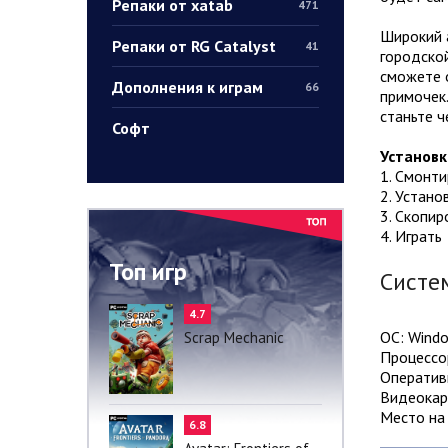
Репаки от xatab
471
Широкий а
Репаки от RG Catalyst
41
городской
сможете о
Дополнения к играм
66
примочек.
станьте 
Софт
Установк
1. Смонт
2. Устано
3. Скопир
4. Играть
Топ игр
Систе
4.7
ОС: Windo
Scrap Mechanic
Процессо
Оператив
Видеокар
Место на 
6.8