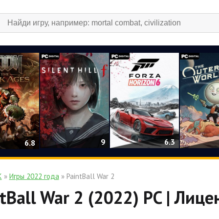
9
6.3
6.8
К
»
Игры 2022 года
» PaintBall War 2
tBall War 2 (2022) PC | Лице