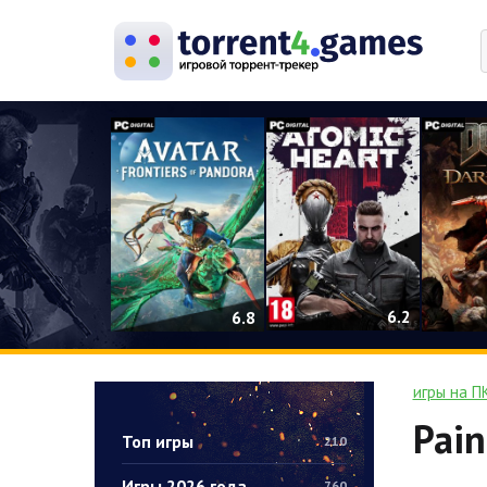
0
6.2
6.8
игры на П
Pain
Топ игры
210
Игры 2026 года
760