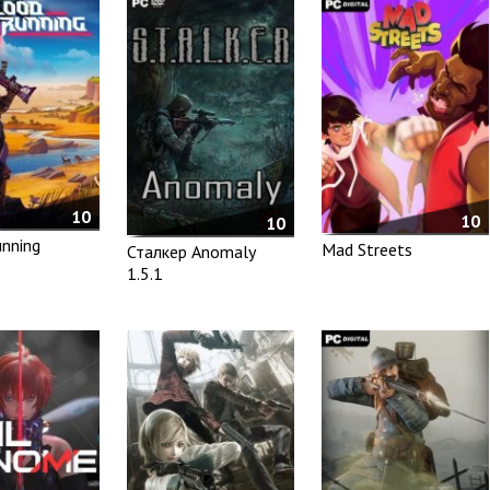
10
10
10
nning
Mad Streets
Сталкер Anomaly
1.5.1