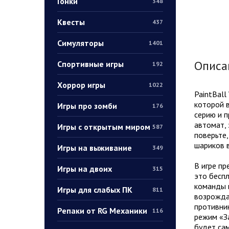
Гонки
348
Квесты
437
Симуляторы
1401
Описа
Спортивные игры
192
Хоррор игры
1022
PaintBall
которой 
Игры про зомби
176
серию и п
автомат, 
Игры с открытым миром
587
поверьте,
шариков в
Игры на выживание
349
В игре пр
Игры на двоих
315
это беспл
команды и
Игры для слабых ПК
811
возрождаю
противник
Репаки от RG Механики
116
режим «За
будет сам