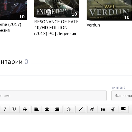
10
10
10
RESONANCE OF FATE
ome (2017)
Verdun
4K/HD EDITION
ензия
(2018) PC | Лицензия
ентарии
0
E-mail