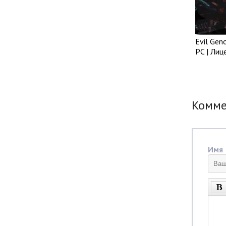
Evil Gen
PC | Лиц
Комм
Имя