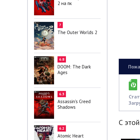
2 на пк
7
The Outer Worlds 2
6.8
Пожа
DOOM: The Dark
Ages
6.3
Стат
Assassin's Creed
Загр
Shadows
С этой
6.2
Atomic Heart