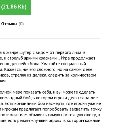
(21,86 Kb)
Отзывы
(0)
а в жанре шутер с видом от первого лица, в
, и стрельб яркими красками… Игра продолжает
ренах для пейнтбола. Хватайте специальный
а. Кажется, ничего сложного, но на самом деле,
ков, стреляя из далека, следить за количеством
циям…
олной мере показать себя, и вы можете сделать
й командный бой, в котором игроки делятся на две
а. Есть командный бой насмерть, где игроки уже не
м игрокам предлагает попробовать захватить точку
, позволит вам объявить самую настоящую охоту, а
Еще есть режим «лучший игрок», в котором каждый