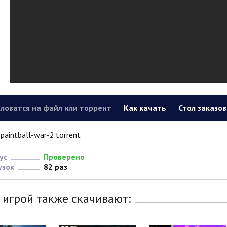
ловатся на файл или торрент
Как качать
Стол заказов
paintball-war-2.torrent
ус
Проверено
узок
82 раз
 игрой также скачивают: