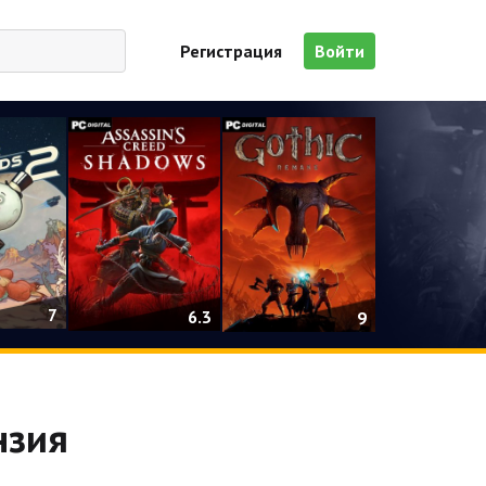
Регистрация
Войти
7
6.3
9
нзия