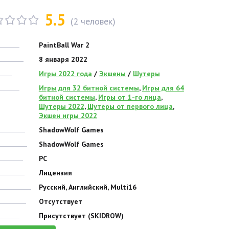
5.5
(
2
человек)
PaintBall War 2
8 января 2022
Игры 2022 года
/
Экшены
/
Шутеры
Игры для 32 битной системы
,
Игры для 64
битной системы
,
Игры от 1-го лица
,
Шутеры 2022
,
Шутеры от первого лица
,
Экшен игры 2022
ShadowWolf Games
ShadowWolf Games
PC
Лицензия
Русский, Английский, Multi16
Отсутствует
Присутствует (SKIDROW)