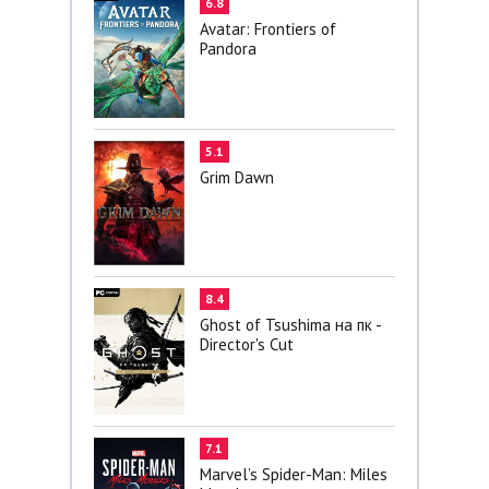
6.8
Avatar: Frontiers of
Pandora
5.1
Grim Dawn
8.4
Ghost of Tsushima на пк -
Director's Cut
7.1
Marvel’s Spider-Man: Miles