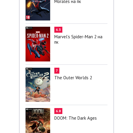
Morales на пк
6.3
Marvel’s Spider-Man 2 на
пк
7
The Outer Worlds 2
6.8
DOOM: The Dark Ages