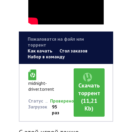
Пожаловатся на файл или
торрент
Как качать
Стол заказов
Набор в команду
midnight-
Скачать
driver.torrent
торрент
(11,21
Статус
Проверено
Загрузок
95
Kb)
раз