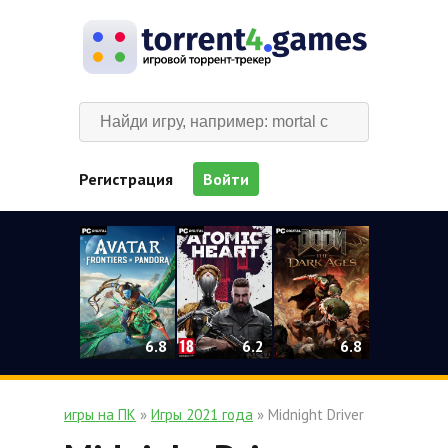
Регистрация
Войти
0
6.2
6.8
6.8
игры на ПК
»
Игры 2021 года
» Midnight Driver