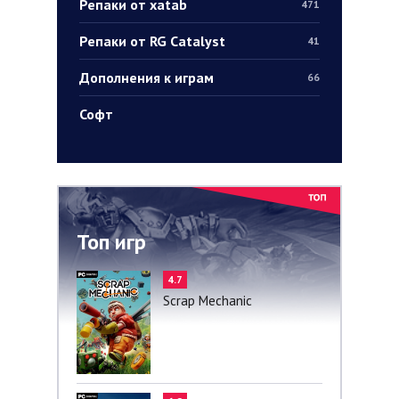
Репаки от xatab
471
Репаки от RG Catalyst
41
Дополнения к играм
66
Софт
Топ игр
4.7
Scrap Mechanic