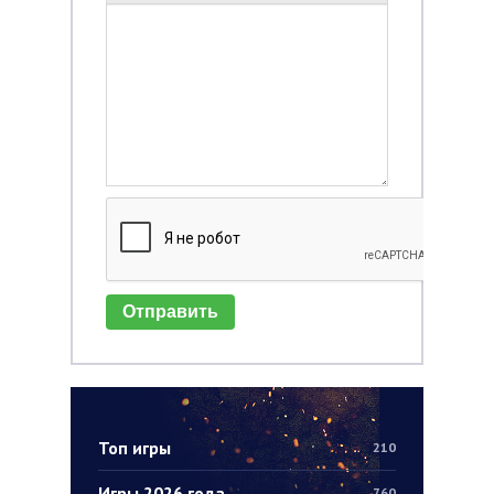
Отправить
Топ игры
210
Игры 2026 года
760