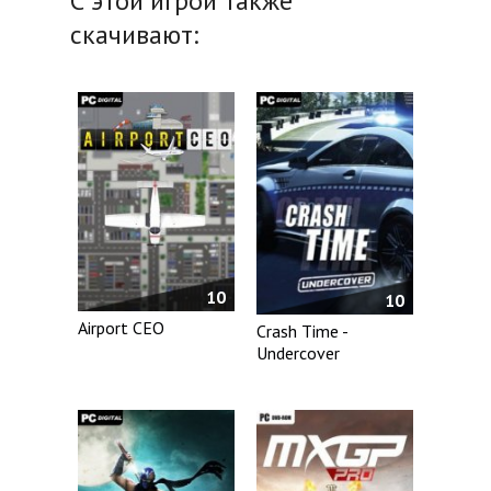
С этой игрой также
скачивают:
10
10
Airport CEO
Crash Time -
Undercover