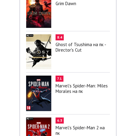
Grim Dawn
8.4
Ghost of Tsushima на пк -
Director's Cut
7.1
Marvel’s Spider-Man: Miles
Morales на пк
6.3
Marvel’s Spider-Man 2 на
пк