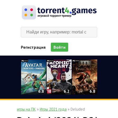
Регистрация
Войти
0
6.2
6.8
6.8
игры на ПК
»
Игры 2021 года
» Deluded