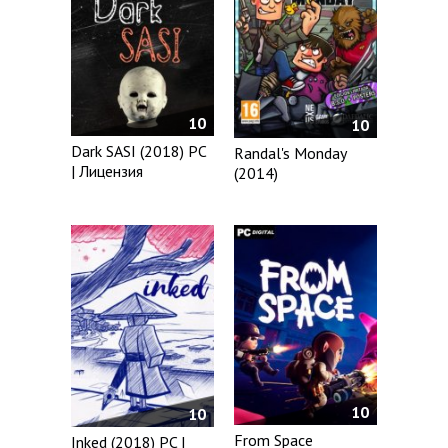
10
10
Dark SASI (2018) PC
Randal's Monday
| Лицензия
(2014)
10
10
From Space
Inked (2018) PC |