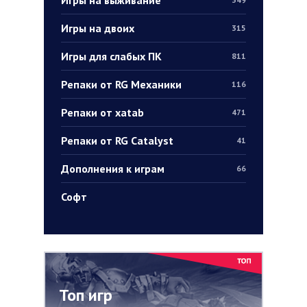
Игры на двоих
315
Игры для слабых ПК
811
Репаки от RG Механики
116
Репаки от xatab
471
Репаки от RG Catalyst
41
Дополнения к играм
66
Софт
Топ игр