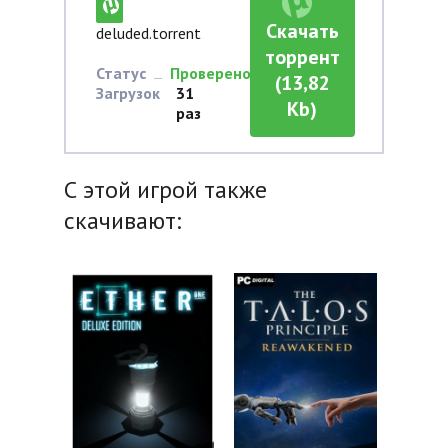
Скачать
deluded.torrent
торрент
Статус
Проверено
(13,82
Загрузок
31
Kb)
раз
С этой игрой также
скачивают: