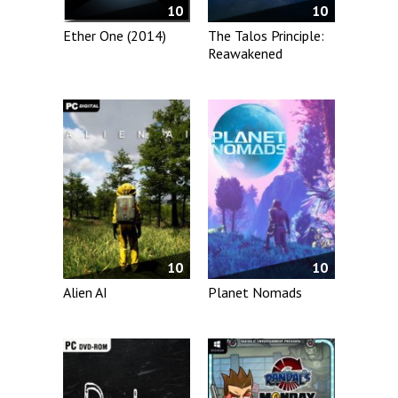
10
10
Ether One (2014)
The Talos Principle:
Reawakened
10
10
Alien AI
Planet Nomads