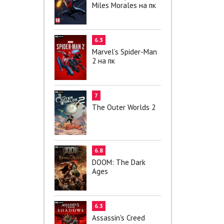
Miles Morales на пк
6.3
Marvel’s Spider-Man
2 на пк
7
The Outer Worlds 2
6.8
DOOM: The Dark
Ages
6.3
Assassin's Creed