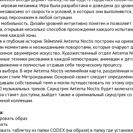
 игровая механика. Игра была разработана и доведена до уровн
независимо от скорости и условий, в которых они выполняются,
 над персонажем в любой ситуации.
я мобильность. Дизайн уровней интуитивно понятен и позволяе
а, открывая несколько способов прохождения каждого испытани
ния каждой зоны.
я и глубокая история. Геймплей Aeterna Noctis построен на ориг
ми моментами и неожиданными поворотами, которые очаруют д
онное двухмерное искусство. Художественный отдел Aeterna Noc
нные техники рисования в каждой иллюстрации, анимации и дет
движения и полностью отдавая себя творческому процессу.
 выбора. В игре Aeterna Noctis нелинейная карта, разделённая 
ском стиле Метроидвании. Основной сюжет следует определённо
адавали собственный темп и могли путешествовать по этому ог
0 музыкальных треков. Саундтрек Aeterna Noctis будет включать
ра станет доступна, выйдет также и оригинальный саундтрек со
нной коллекции.
а:
ировать образ
вить
овать таблетку из папки CODEX (на образе) в папку где установл