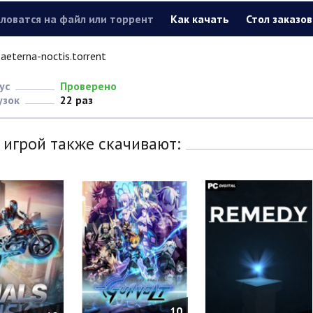
ловатся на файл или торрент
Как качать
Стол заказов
aeterna-noctis.torrent
ус
Проверено
узок
22 раз
 игрой также скачивают:
10