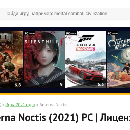
9
6.3
6.8
К
»
Игры 2021 года
» Aeterna Noctis
rna Noctis (2021) PC | Лице