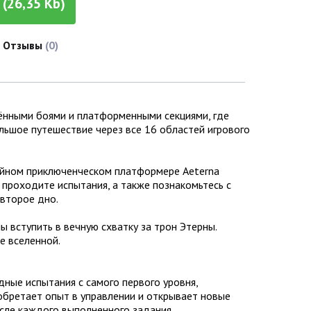
(26,35 Kb)
Отзывы
(0)
жёнными боями и платформенными секциями, где
ольшое путешествие через все 16 областей игрового
ейном приключенческом платформере Aeterna
 проходите испытания, а также познакомьтесь с
 второе дно.
 вступить в вечную схватку за трон Этерны.
е вселенной.
удные испытания с самого первого уровня,
иобретает опыт в управлении и открывает новые
осле каждого выполненного задания.