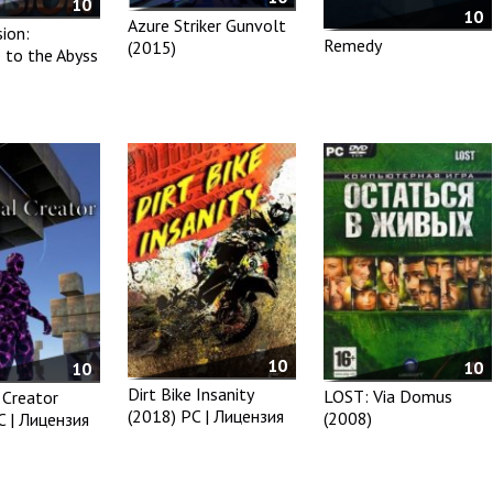
10
10
Azure Striker Gunvolt
sion:
Remedy
(2015)
to the Abyss
10
10
10
Dirt Bike Insanity
LOST: Via Domus
 Creator
(2018) PC | Лицензия
(2008)
C | Лицензия