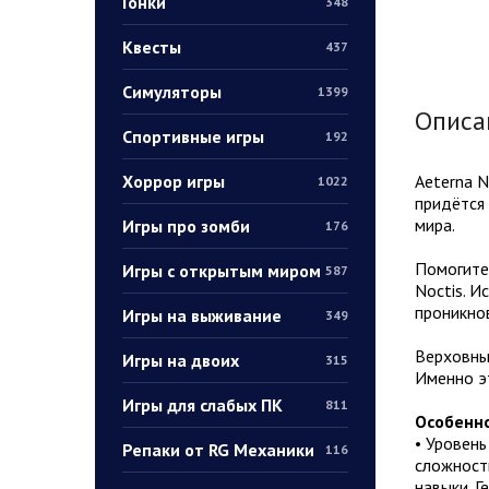
Гонки
348
Квесты
437
Симуляторы
1399
Описа
Спортивные игры
192
Хоррор игры
Aeterna 
1022
придётся 
мира.
Игры про зомби
176
Помогите
Игры с открытым миром
587
Noctis. И
проникнов
Игры на выживание
349
Верховный
Игры на двоих
315
Именно э
Игры для слабых ПК
811
Особенно
• Уровень
Репаки от RG Механики
116
сложность
навыки. Г