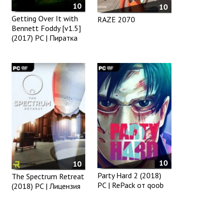
10
10
Getting Over It with
RAZE 2070
Bennett Foddy [v1.5]
(2017) PC | Пиратка
10
10
Party Hard 2 (2018)
The Spectrum Retreat
PC | RePack от qoob
(2018) PC | Лицензия