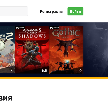
Регистрация
Войти
7
6.3
9
нзия