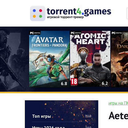
0
6.2
6.8
игры на П
Aete
Топ игры
210
Игры 2026 года
760