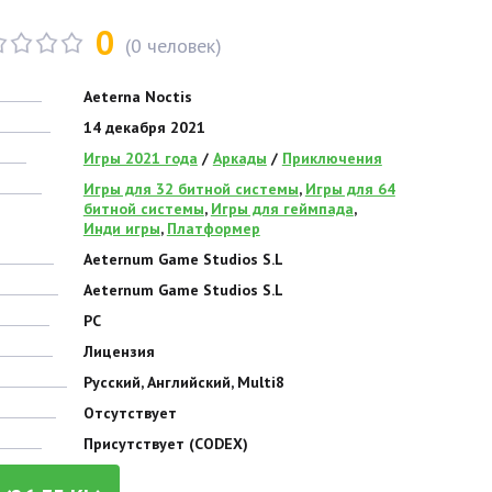
0
(
0
человек)
Aeterna Noctis
14 декабря 2021
Игры 2021 года
/
Аркады
/
Приключения
Игры для 32 битной системы
,
Игры для 64
битной системы
,
Игры для геймпада
,
Инди игры
,
Платформер
Aeternum Game Studios S.L
Aeternum Game Studios S.L
PC
Лицензия
Русский, Английский, Multi8
Отсутствует
Присутствует (CODEX)