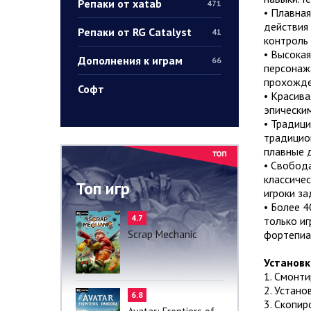
Репаки от xatab
471
• Плавная
действия 
Репаки от RG Catalyst
41
контроль
• Высока
Дополнения к играм
66
персонаж
прохожде
Софт
• Красива
эпически
• Традици
традицио
плавные 
• Свобода
классиче
Топ игр
игроки з
• Более 4
4.7
только иг
Scrap Mechanic
фортепиа
Установк
1. Смонт
2. Устано
6.8
3. Скопир