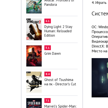
Avatar: Frontiers of
4. Играть
Pandora
Систе
6.1
ОС: Wind
Dying Light 2 Stay
Human: Reloaded
Процессор
Edition
Оператив
Видеокарт
DirectX: 
5.1
Место на 
Grim Dawn
8.4
Ghost of Tsushima
на пк - Director's Cut
7.1
Marvel’s Spider-Man: