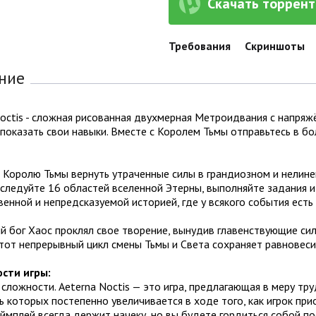
Скачать торрент 
Требования
Скриншоты
ние
Noctis - сложная рисованная двухмерная Метроидвания с напря
показать свои навыки. Вместе с Королем Тьмы отправьтесь в б
 Королю Тьмы вернуть утраченные силы в грандиозном и нелин
сследуйте 16 областей вселенной Этерны, выполняйте задания и
енной и непредсказуемой историей, где у всякого события есть
 бог Хаос проклял свое творение, вынудив главенствующие силы
тот непрерывный цикл смены Тьмы и Света сохраняет равновеси
сти игры:
 сложности. Aeterna Noctis — это игра, предлагающая в меру тр
 которых постепенно увеличивается в ходе того, как игрок пр
еймплей всегда держит начеку, но вы будете гордиться собой п