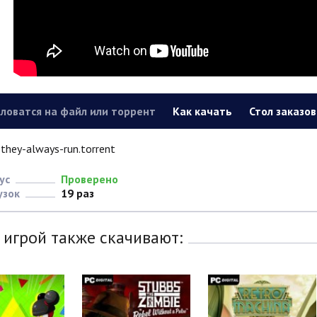
ловатся на файл или торрент
Как качать
Стол заказов
they-always-run.torrent
ус
Проверено
узок
19 раз
 игрой также скачивают: