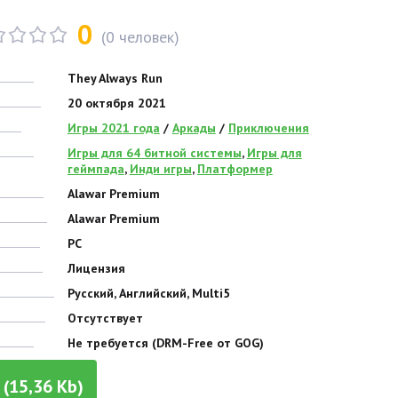
0
(
0
человек)
They Always Run
20 октября 2021
Игры 2021 года
/
Аркады
/
Приключения
Игры для 64 битной системы
,
Игры для
геймпада
,
Инди игры
,
Платформер
Alawar Premium
Alawar Premium
PC
Лицензия
Русский, Английский, Multi5
Отсутствует
Не требуется (DRM-Free от GOG)
(15,36 Kb)