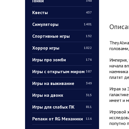
Гонки
348
Квесты
437
Симуляторы
1401
Описа
Спортивные игры
192
They Alwa
Хоррор игры
головами,
1022
Игры про зомби
Империя, 
176
начала вп
Игры с открытым миром
наемника 
587
платят де
Игры на выживание
349
Играя за 
галактике
Игры на двоих
315
имеет и 
Игры для слабых ПК
811
Игровой ж
исследова
Репаки от RG Механики
116
попутно п