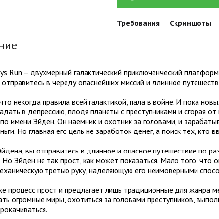
Требования
Скриншоты
ние
ys Run – двухмерный галактический приключенческий платформе
 отправитесь в череду опаснейших миссий и длинное путешеств
что некогда правила всей галактикой, пала в войне. И пока новы
адать в депрессию, плодя планеты с преступниками и сгорая от в
по имени Эйден. Он наемник и охотник за головами, и зарабатыв
ньги. Но главная его цель не заработок денег, а поиск тех, кто 
Эйдена, вы отправитесь в длинное и опасное путешествие по р
. Но Эйден не так прост, как может показаться. Мало того, что 
механическую третью руку, наделяющую его неимоверными спос
е процесс прост и предлагает лишь традиционные для жанра ме
ть огромные миры, охотиться за головами преступников, выполн
рокачиваться.