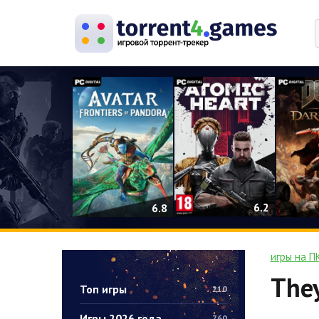
0
6.2
6.8
игры на П
They
Топ игры
210
Игры 2026 года
760