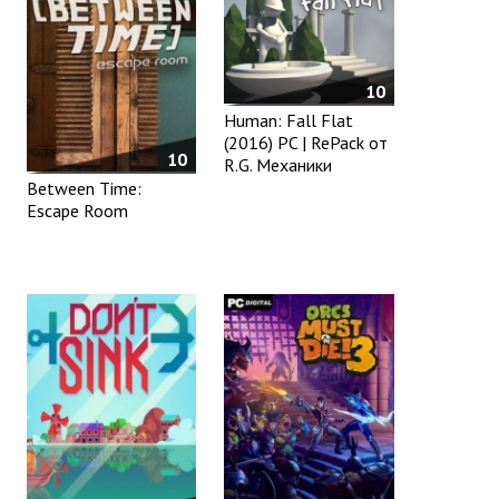
10
Human: Fall Flat
(2016) PC | RePack от
10
R.G. Механики
Between Time:
Escape Room