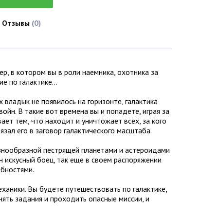
Отзывы
(0)
р, в котором вы в роли наемника, охотника за
ие по галактике…
х владык не появилось на горизонте, галактика
ойн. В такие вот времена вы и попадете, играя за
ает тем, что находит и уничтожает всех, за кого
ввязал его в заговор галактического масштаба.
азнообразной пестрящей планетами и астероидами
он искусный боец, так еще в своем распоряжении
обностями.
ханики. Вы будете путешествовать по галактике,
ять задания и проходить опасные миссии, и