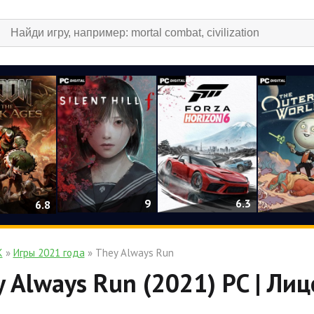
9
6.3
6.8
К
»
Игры 2021 года
» They Always Run
 Always Run (2021) PC | Ли