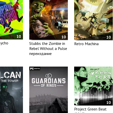
10
10
10
sycho
Stubbs the Zombie in
Retro Machina
Rebel Without a Pulse
переиздание
10
Project Green Beat