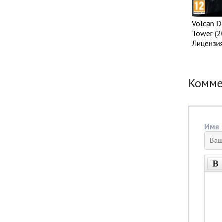
Volcan D
Tower (2
Лицензи
Комм
Имя