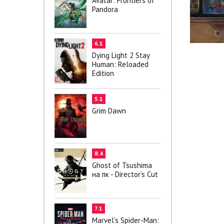
Avatar: Frontiers of
Pandora
6.1
Dying Light 2 Stay
Human: Reloaded
Edition
5.1
Grim Dawn
8.4
Ghost of Tsushima
на пк - Director's Cut
7.1
Marvel’s Spider-Man: