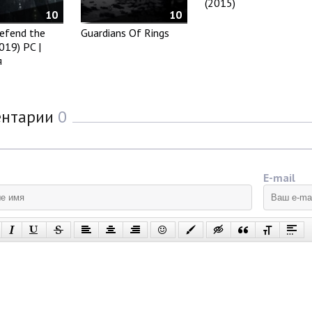
(2015)
10
10
efend the
Guardians Of Rings
019) PC |
я
ентарии
0
E-mail