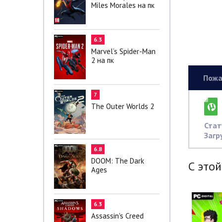
Miles Morales на пк
6.3
Marvel’s Spider-Man
2 на пк
Пожа
7
The Outer Worlds 2
Стат
Загр
6.8
DOOM: The Dark
С этой
Ages
6.3
Assassin's Creed