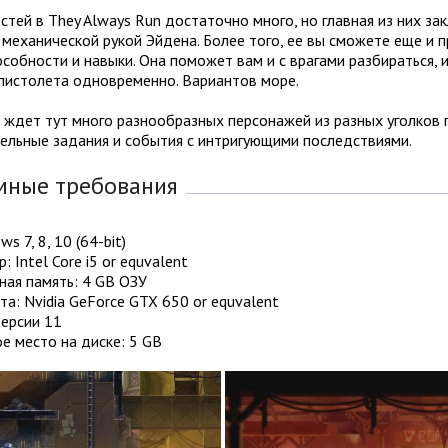
тей в They Always Run достаточно много, но главная из них з
механической рукой Эйдена. Более того, ее вы сможете еще и 
собности и навыки. Она поможет вам и с врагами разбираться, 
 пистолета одновременно. Вариантов море.
 ждет тут много разнообразных персонажей из разных уголков г
ельные задания и события с интригующими последствиями.
мные требования
s 7, 8, 10 (64-bit)
: Intel Core i5 or equvalent
ная память: 4 GB ОЗУ
а: Nvidia GeForce GTX 650 or equvalent
Версии 11
е место на диске: 5 GB