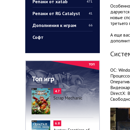
Репаки от xatab
471
Особеннос
даруются 
Репаки от RG Catalyst
41
новые спо
третьего
Дополнения к играм
66
А еще вас
Софт
дополнит
Систе
ОС: Window
Процессор
Топ игр
Оператив
Видеокарт
4.7
DirectX: 
Scrap Mechanic
Свободно
6.8