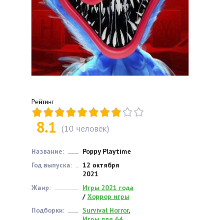
Рейтинг
8.1
(
10
человек)
Название:
Poppy Playtime
Год выпуска:
12 октября
2021
Жанр:
Игры 2021 года
/
Хоррор игры
Подборки:
Survival Horror
,
Игры для 64