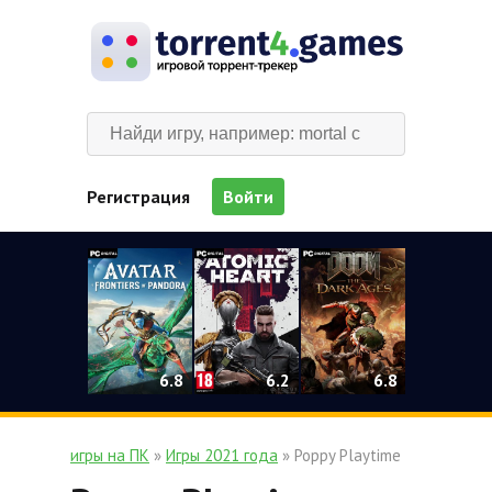
Регистрация
Войти
0
6.2
6.8
6.8
игры на ПК
»
Игры 2021 года
» Poppy Playtime