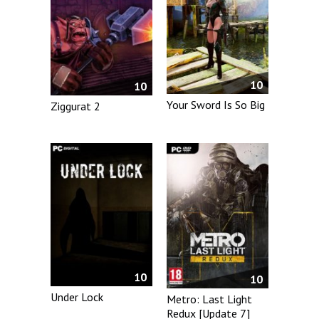
10
10
Your Sword Is So Big
Ziggurat 2
10
10
Under Lock
Metro: Last Light
Redux [Update 7]