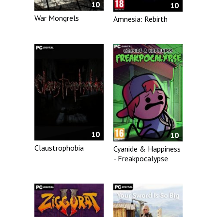
10
10
War Mongrels
Amnesia: Rebirth
10
10
Claustrophobia
Cyanide & Happiness
- Freakpocalypse