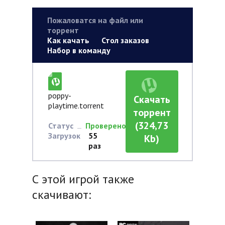
Пожаловатся на файл или
торрент
Как качать
Стол заказов
Набор в команду
poppy-
Скачать
playtime.torrent
торрент
(324,73
Статус
Проверено
Загрузок
55
Kb)
раз
С этой игрой также
скачивают: