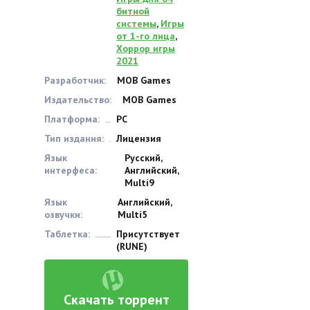
битной
системы
,
Игры
от 1-го лица
,
Хоррор игры
2021
Разработчик:
MOB Games
Издательство:
MOB Games
Платформа:
PC
Тип издания:
Лицензия
Язык
Русский,
интерфеса:
Английский,
Multi9
Язык
Английский,
озвучки:
Multi5
Таблетка:
Присутствует
(RUNE)
Скачать торрент