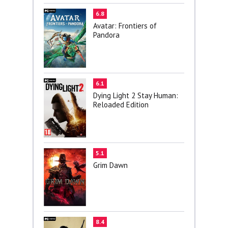
6.8
Avatar: Frontiers of
Pandora
6.1
Dying Light 2 Stay Human:
Reloaded Edition
5.1
Grim Dawn
8.4