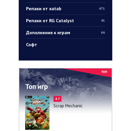
Репаки от xatab
471
Репаки от RG Catalyst
41
Дополнения к играм
66
Софт
Топ игр
4.7
Scrap Mechanic