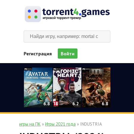
Регистрация
Войти
0
6.2
6.8
6.8
игры на ПК
»
Игры 2021 года
» INDUSTRIA