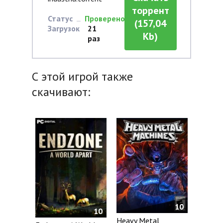
торрент
Статус
Проверено
(157,04
Загрузок
21
Kb)
раз
С этой игрой также
скачивают:
10
10
Heavy Metal