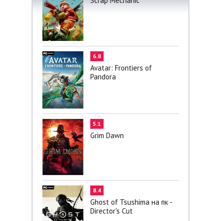
Scrap Mechanic
6.8
Avatar: Frontiers of
Pandora
5.1
Grim Dawn
8.4
Ghost of Tsushima на пк -
Director's Cut