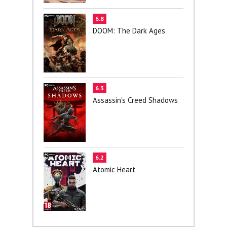
6.8
DOOM: The Dark Ages
6.3
Assassin's Creed Shadows
6.2
Atomic Heart