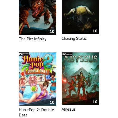
10
10
Chasing Static
The Pit: Infinity
10
10
Abyssus
HuniePop 2: Double
Date