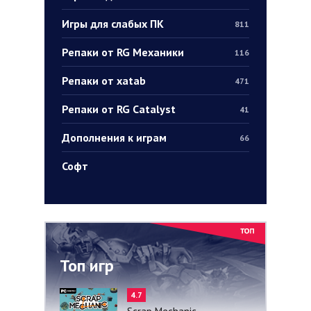
Игры для слабых ПК
811
Репаки от RG Механики
116
Репаки от xatab
471
Репаки от RG Catalyst
41
Дополнения к играм
66
Софт
Топ игр
4.7