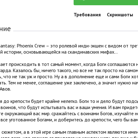
Требования
Скриншоты
ние
 Fantasy: Phoenix Crew – это ролевой инди-экшен с видом от тр
й истории, основывающейся на скандинавских мифах…
нает происходить в тот самый момент, когда Боги соглашаются
гарда. Казалось бы, ничего такого, но все не так просто на само
, что не так уж и просто. Ну а в дополнение еще и сами Боги х
ть. Тем не менее, соглашение уже заключено, а значит нужно н
Авов.
 до крепости будет крайне нелегко. Боги то и дело будут под
воинов, что будут испытывать вас и ваши умения. И вам придет
е окружающий вас мир. сражайтесь с воинами Богов, изучайте н
все уготованное Богами, и доберитесь до крепости, чего бы вам
сюжетом, а в этой игре самым главным аспектом являются имен
мало того, что сражаться придется на каждом шагу, так еще и би