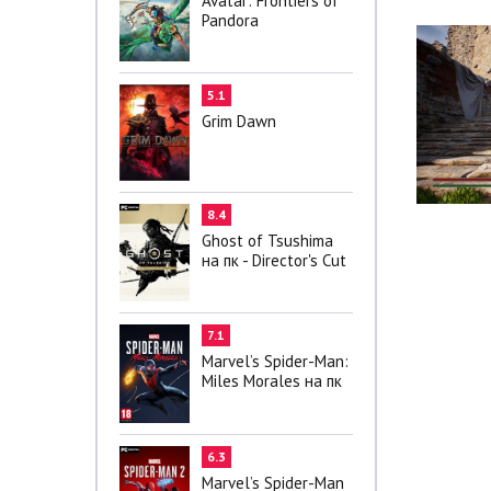
Avatar: Frontiers of
Pandora
5.1
Grim Dawn
8.4
Ghost of Tsushima
на пк - Director's Cut
7.1
Marvel’s Spider-Man:
Miles Morales на пк
6.3
Marvel’s Spider-Man