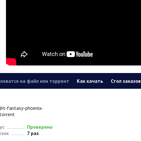
ловатся на файл или торрент
Как качать
Стол заказов
ight-fantasy-phoenix-
torrent
ус
Проверено
узок
7 раз