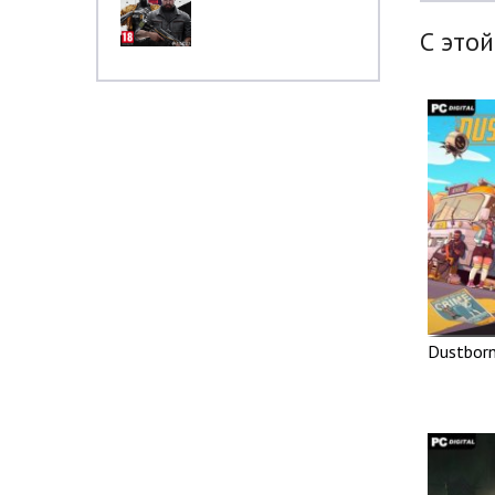
С этой
Dustbor