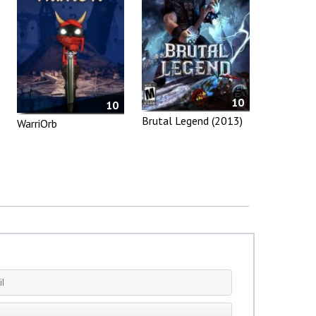
10
10
Brutal Legend (2013)
WarriOrb