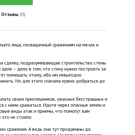
Отзывы
(0)
етьего лица, посвященный сражениям на мечах и
 на сделку, подразумевающую строительство стены
м деле – дело в том, что стену нужно построить за
отят помешать этому, ибо им невыгодно
ачинать. Но для этого сначала нужно добраться до
сылать своих приспешников, ужасных бесстрашных и
ся с ними сражаться. Идите через опасные земли и
овые виды атак и приемы, что помогут вам
 это не стоило.
но сражения. А ведь они тут продуманы до
ться с врагами тут нелегко. Не получится просто