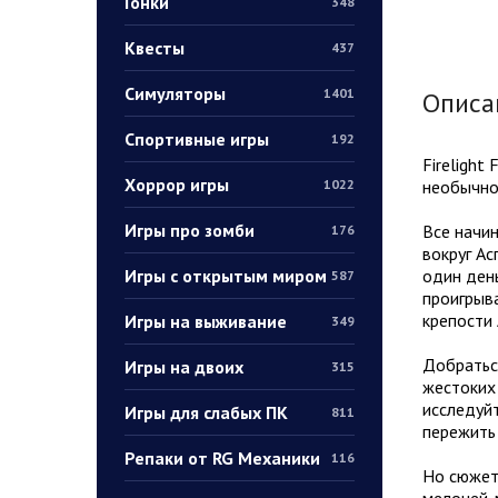
Гонки
348
Квесты
437
Симуляторы
1401
Описа
Спортивные игры
192
Firelight
Хоррор игры
необычно
1022
Игры про зомби
Все начи
176
вокруг Ас
Игры с открытым миром
один день
587
проигрыва
крепости 
Игры на выживание
349
Добраться
Игры на двоих
315
жестоких 
исследуйт
Игры для слабых ПК
811
пережить 
Репаки от RG Механики
116
Но сюжет 
мелочей. 