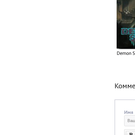
Demon S
Комм
Имя