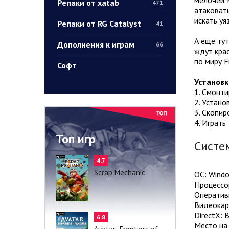
Репаки от xatab
471
атаковать
искать уя
Репаки от RG Catalyst
41
А еще ту
Дополнения к играм
66
ждут крас
по миру F
Софт
Установк
1. Смонт
2. Устано
3. Скопир
4. Играть
Топ игр
Систе
4.7
Scrap Mechanic
ОС: Window
Процессор
Оператив
Видеокар
DirectX: 
6.8
Место на 