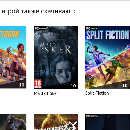
 игрой также скачивают:
10
10
10
n
Split Fiction
Maid of Sker