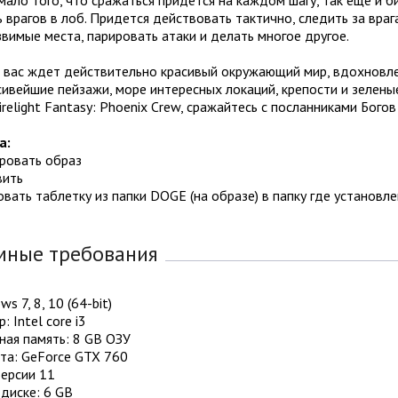
 врагов в лоб. Придется действовать тактично, следить за враг
звимые места, парировать атаки и делать многое другое.
т вас ждет действительно красивый окружающий мир, вдохновл
ивейшие пейзажи, море интересных локаций, крепости и зеленые
irelight Fantasy: Phoenix Crew, сражайтесь с посланниками Бого
а:
ировать образ
вить
овать таблетку из папки DOGE (на образе) в папку где установле
мные требования
s 7, 8, 10 (64-bit)
: Intel core i3
ная память: 8 GB ОЗУ
та: GeForce GTX 760
Версии 11
диске: 6 GB