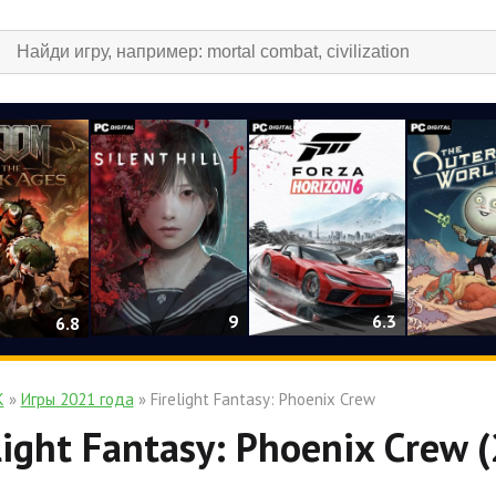
9
6.3
6.8
К
»
Игры 2021 года
» Firelight Fantasy: Phoenix Crew
light Fantasy: Phoenix Crew 