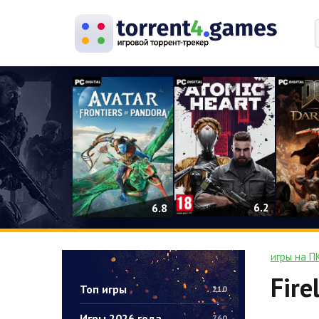
0
6.2
6.8
игры на П
Fire
Топ игры
210
Игры 2026 года
760