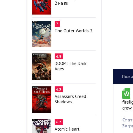
2 на пк
7
The Outer Worlds 2
6.8
DOOM: The Dark
Ages
Пожа
6.3
Assassin's Creed
Shadows
firel
crew.
Стат
6.2
Загр
Atomic Heart