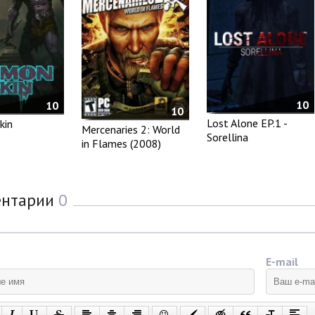
10
10
10
Lost Alone EP.1 -
kin
Mercenaries 2: World
Sorellina
in Flames (2008)
ентарии
0
E-mail