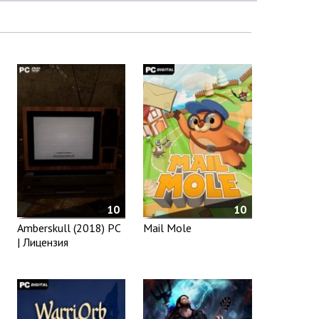
10
10
Amberskull (2018) PC
Mail Mole
| Лицензия