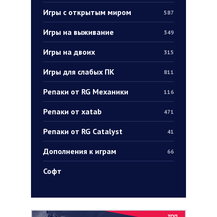
Игры с открытым миром
587
Игры на выживание
349
Игры на двоих
315
Игры для слабых ПК
811
Репаки от RG Механики
116
Репаки от xatab
471
Репаки от RG Catalyst
41
Дополнения к играм
66
Софт