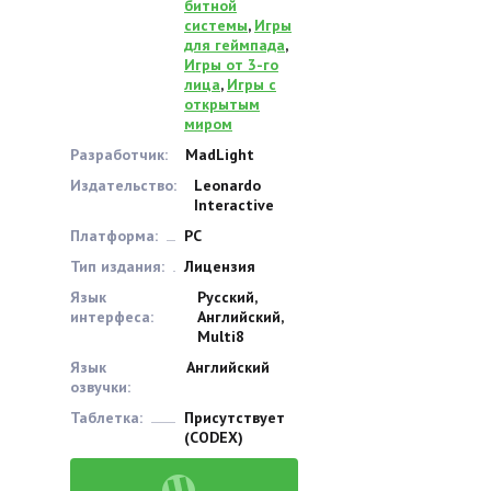
битной
системы
,
Игры
для геймпада
,
Игры от 3-го
лица
,
Игры с
открытым
миром
Разработчик:
MadLight
Издательство:
Leonardo
Interactive
Платформа:
PC
Тип издания:
Лицензия
Язык
Русский,
интерфеса:
Английский,
Multi8
Язык
Английский
озвучки:
Таблетка:
Присутствует
(CODEX)