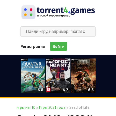
Регистрация
Войти
0
6.2
6.8
6.8
игры на ПК
»
Игры 2021 года
» Seed of Life