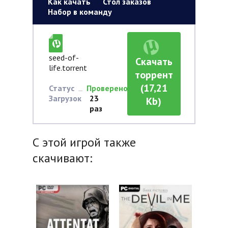
Как качать
Стол заказов
Набор в команду
seed-of-
Скачать
life.torrent
торрент
(17,21
Статус
Проверено
Загрузок
23
Kb)
раз
С этой игрой также
скачивают: