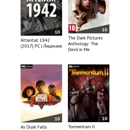
10
10
The Dark Pictures
Attentat 1942
Anthology: The
(2017) PC | Лицензия
Devil in Me
10
10
Tormentum II
As Dusk Falls