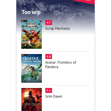
Топ игр
4.7
Scrap Mechanic
6.8
Avatar: Frontiers of
Pandora
5.1
Grim Dawn