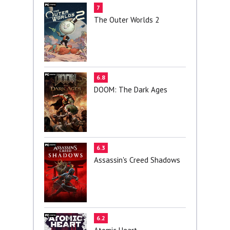
7
The Outer Worlds 2
6.8
DOOM: The Dark Ages
6.3
Assassin's Creed Shadows
6.2