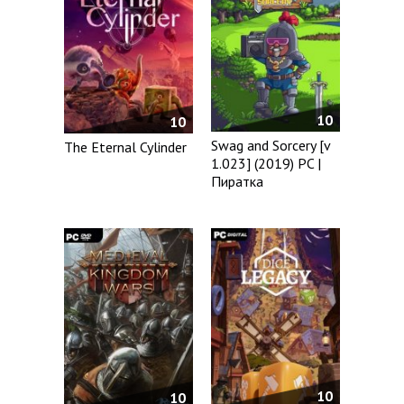
10
10
Swag and Sorcery [v
The Eternal Cylinder
1.023] (2019) PC |
Пиратка
10
10