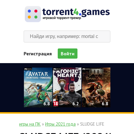
Регистрация
Войти
0
6.2
6.8
6.8
игры на ПК
»
Игры 2021 года
» SLUDGE LIFE