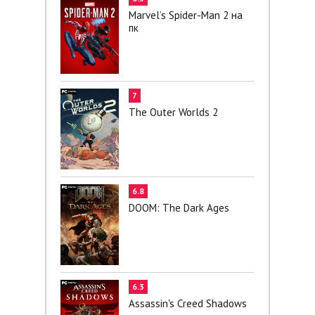
Marvel’s Spider-Man 2 на
пк
7
The Outer Worlds 2
6.8
DOOM: The Dark Ages
6.3
Assassin's Creed Shadows