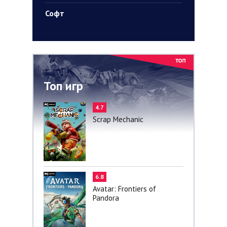
Софт
Топ игр
4.7
Scrap Mechanic
6.8
Avatar: Frontiers of
Pandora