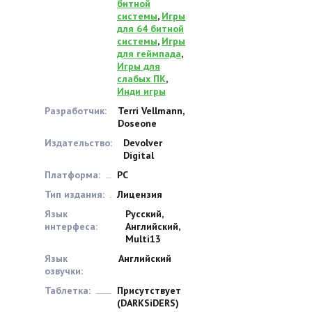
битной
системы
,
Игры
для 64 битной
системы
,
Игры
для геймпада
,
Игры для
слабых ПК
,
Инди игры
Разработчик:
Terri Vellmann,
Doseone
Издательство:
Devolver
Digital
Платформа:
PC
Тип издания:
Лицензия
Язык
Русский,
интерфеса:
Английский,
Multi13
Язык
Английский
озвучки:
Таблетка:
Присутствует
(DARKSiDERS)