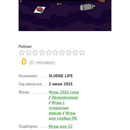
Рейтинг
0
(
0
человек)
Название:
SLUDGE LIFE
Год выпуска:
2 июня 2021
Жанр:
Игры 2021 года
/
Приключения
/
Игры с
открытым
миром
/
Игры
для слабых ПК
Подборки:
Игры для 32