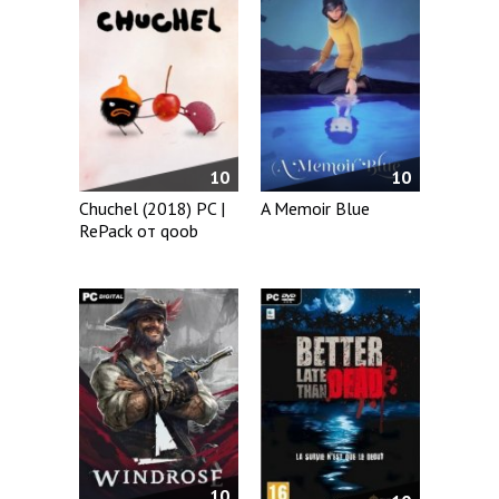
10
10
Chuchel (2018) PC |
A Memoir Blue
RePack от qoob
10