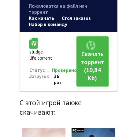
Пожаловатся на файл или
торрент
Как качать
Стол заказов
Набор в команду
sludge-
Скачать
life.torrent
торрент
(10,84
Статус
Проверено
Загрузок
36
Kb)
раз
С этой игрой также
скачивают: