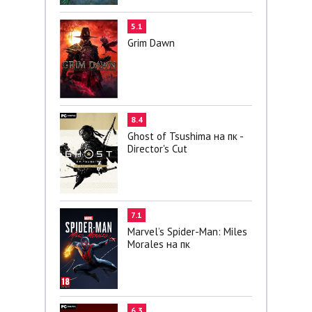
5.1
Grim Dawn
8.4
Ghost of Tsushima на пк -
Director's Cut
7.1
Marvel’s Spider-Man: Miles
Morales на пк
6.3