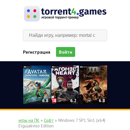
Регистрация
Войти
0
6.2
6.8
6.8
игры на ПК
»
Софт
» Windows 7 SP1 5in1 (x64)
Elgujakviso Edition