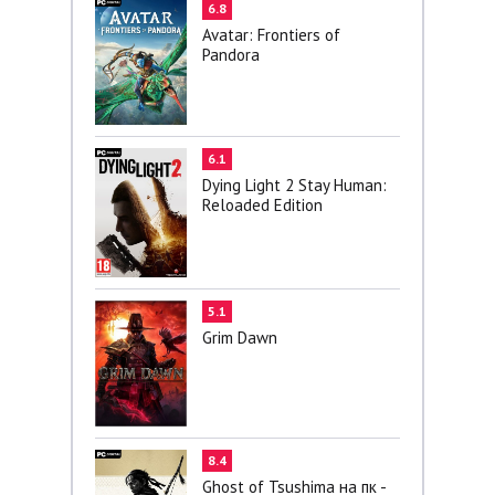
6.8
Avatar: Frontiers of
Pandora
6.1
Dying Light 2 Stay Human:
Reloaded Edition
5.1
Grim Dawn
8.4
Ghost of Tsushima на пк -