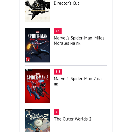
Director's Cut
7.1
Marvel’s Spider-Man: Miles
Morales на пк
6.3
Marvel’s Spider-Man 2 на
пк
7
The Outer Worlds 2