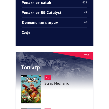
Репаки от xatab
471
Репаки от RG Catalyst
41
Дополнения к играм
66
Софт
Топ игр
4.7
Scrap Mechanic