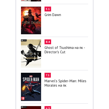
5.1
Grim Dawn
8.4
Ghost of Tsushima на пк -
Director's Cut
7.1
Marvel’s Spider-Man: Miles
Morales на пк
6.3