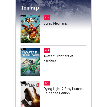
Топ игр
4.7
Scrap Mechanic
6.8
Avatar: Frontiers of
Pandora
6.1
Dying Light 2 Stay Human:
Reloaded Edition