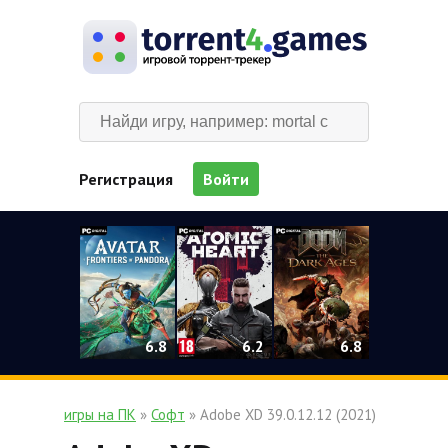
Регистрация
Войти
0
6.2
6.8
6.8
игры на ПК
»
Софт
» Adobe XD 39.0.12.12 (2021)