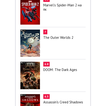
Marvel’s Spider-Man 2 на
пк
7
The Outer Worlds 2
6.8
DOOM: The Dark Ages
6.3
Assassin's Creed Shadows