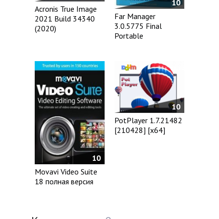
10
Acronis True Image
Far Manager
2021 Build 34340
3.0.5775 Final
(2020)
Portable
10
PotPlayer 1.7.21482
[210428] [x64]
10
Movavi Video Suite
18 полная версия