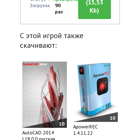
(15,53
Загрузок
90
Kb)
раз
С этой игрой также
скачивают:
10
10
ApowerREC
AutoCAD 2014
1.4.11.22
I.18.0.0 русская