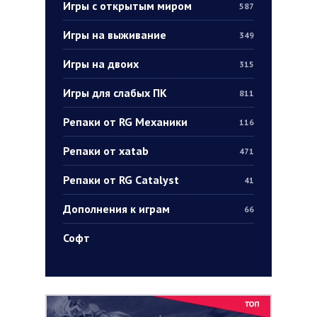
Игры с открытым миром
587
Игры на выживание
349
Игры на двоих
315
Игры для слабых ПК
811
Репаки от RG Механики
116
Репаки от xatab
471
Репаки от RG Catalyst
41
Дополнения к играм
66
Софт