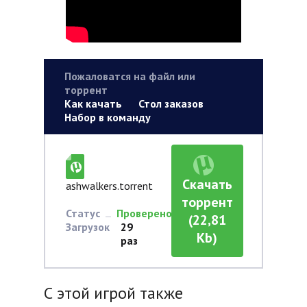
Пожаловатся на файл или
торрент
Как качать
Стол заказов
Набор в команду
Скачать
ashwalkers.torrent
торрент
Статус
Проверено
(22,81
Загрузок
29
Kb)
раз
С этой игрой также