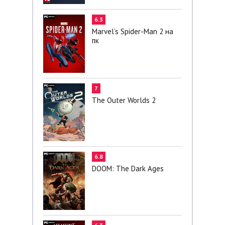
6.3
Marvel’s Spider-Man 2 на
пк
7
The Outer Worlds 2
6.8
DOOM: The Dark Ages