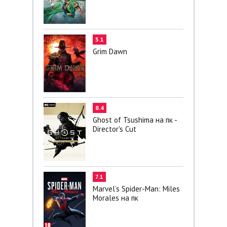
5.1
Grim Dawn
8.4
Ghost of Tsushima на пк -
Director's Cut
7.1
Marvel’s Spider-Man: Miles
Morales на пк