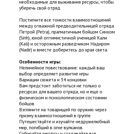
необходимые для выживания ресурсы, чтобы
уберечь свой отряд.
Постигните все тонкости взаимоотношений
между отважной предводительницей отряда
Петрой (Petra), прагматичным бойцом Синхом
(Sinh), юной оптимистичной ученицей Кали
(Kali) и осторожным разведчиком Надиром
(Nadir) и вместе доберитесь до края света.
Особенности игры:
Нелинейное повествование: каждый ваш
выбор определяет развитие игры
Вариации сюжета и 34 концовки
Вам предстоит заботиться не только о
ресурсах для вашего отряда, но и еще о
физическом и психологическом состоянии
бойцов
Взгляните на товарищей по оружию через
призму взаимоотношений в группе
Путешествуйте и изучайте недружелюбный
мир, погибший в огне вулканов
Собирайте ресурсы и создавайте все