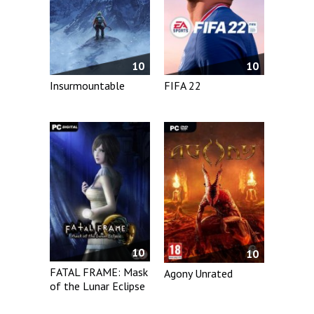
10
10
Insurmountable
FIFA 22
10
10
FATAL FRAME: Mask
Agony Unrated
of the Lunar Eclipse