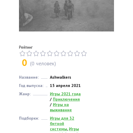
Рейтинг
0
(
0
человек)
Название:
Ashwalkers
Год выпуска:
15 апреля 2021
Жанр:
Игры 2021 года
/
Приключения
/
Игры на
выживание
Подборки:
Игры для 32
битной
системы
,
Игры