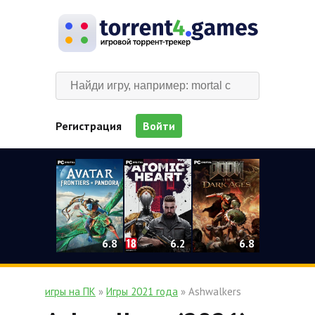
Регистрация
Войти
0
6.2
6.8
6.8
игры на ПК
»
Игры 2021 года
» Ashwalkers