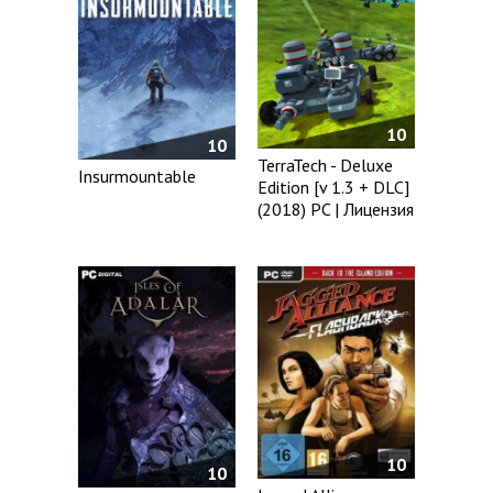
10
10
TerraTech - Deluxe
Insurmountable
Edition [v 1.3 + DLC]
(2018) PC | Лицензия
10
10