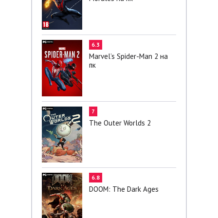
6.3
Marvel’s Spider-Man 2 на
пк
7
The Outer Worlds 2
6.8
DOOM: The Dark Ages