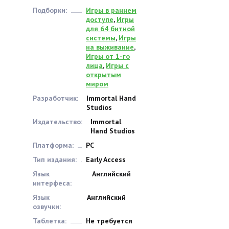
Подборки:
Игры в раннем
доступе
,
Игры
для 64 битной
системы
,
Игры
на выживание
,
Игры от 1-го
лица
,
Игры с
открытым
миром
Разработчик:
Immortal Hand
Studios
Издательство:
Immortal
Hand Studios
Платформа:
PC
Тип издания:
Early Access
Язык
Английский
интерфеса:
Язык
Английский
озвучки:
Таблетка:
Не требуется