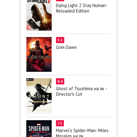
Dying Light 2 Stay Human:
Reloaded Edition
5.1
Grim Dawn
8.4
Ghost of Tsushima на пк -
Director's Cut
7.1
Marvel’s Spider-Man: Miles
Morales на пк