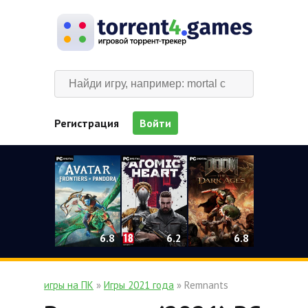
Регистрация
Войти
0
6.2
6.8
6.8
игры на ПК
»
Игры 2021 года
» Remnants