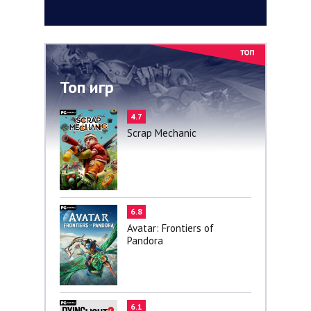
Топ игр
4.7
Scrap Mechanic
6.8
Avatar: Frontiers of
Pandora
6.1