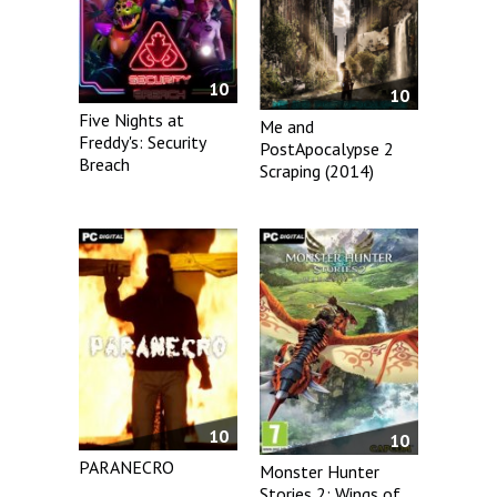
10
10
Five Nights at
Me and
Freddy's: Security
PostApocalypse 2
Breach
Scraping (2014)
10
10
PARANECRO
Monster Hunter
Stories 2: Wings of