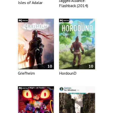
Jagged Alliance:
Isles of Adalar
Flashback (2014)
10
10
Griefhelm
HordounD