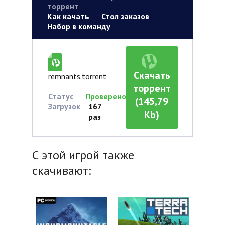
торрент
Как качать
Стол заказов
Набор в команду
Скачать
remnants.torrent
торрент
Статус
Проверено
(145,79
Загрузок
167
Kb)
раз
С этой игрой также
скачивают: