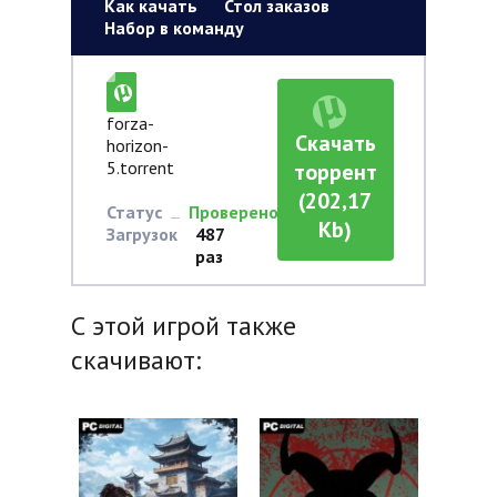
Как качать
Стол заказов
Набор в команду
forza-
Скачать
horizon-
5.torrent
торрент
(202,17
Статус
Проверено
Kb)
Загрузок
487
раз
С этой игрой также
скачивают: