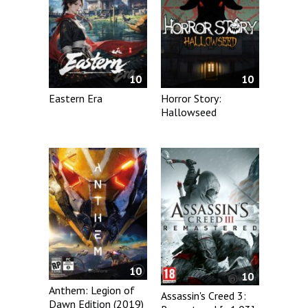
10
10
Eastern Era
Horror Story:
Hallowseed
10
10
Anthem: Legion of
Assassin's Creed 3:
Dawn Edition (2019)