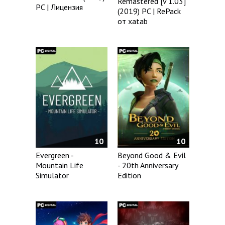
Remastered [v 1.03]
PC | Лицензия
(2019) PC | RePack
от xatab
10
10
Evergreen -
Beyond Good & Evil
Mountain Life
- 20th Anniversary
Simulator
Edition