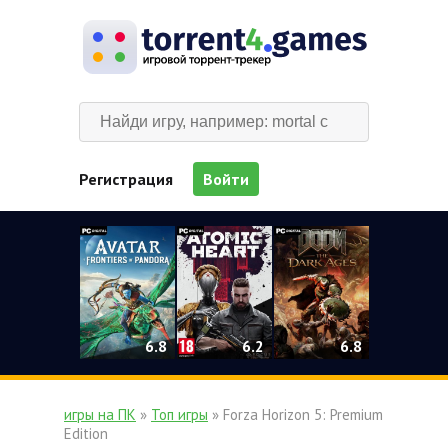
Регистрация
Войти
0
6.2
6.8
6.8
игры на ПК
»
Топ игры
» Forza Horizon 5: Premium
Edition