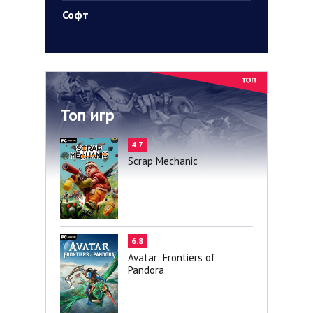
Софт
Топ игр
4.7
Scrap Mechanic
6.8
Avatar: Frontiers of
Pandora