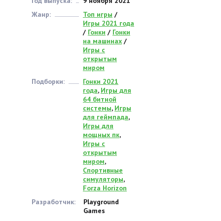
Год выпуска:
9 ноября 2021
Жанр:
Топ игры
/
Игры 2021 года
/
Гонки
/
Гонки
на машинах
/
Игры с
открытым
миром
Подборки:
Гонки 2021
года
,
Игры для
64 битной
системы
,
Игры
для геймпада
,
Игры для
мощных пк
,
Игры с
открытым
миром
,
Спортивные
симуляторы
,
Forza Horizon
Разработчик:
Playground
Games