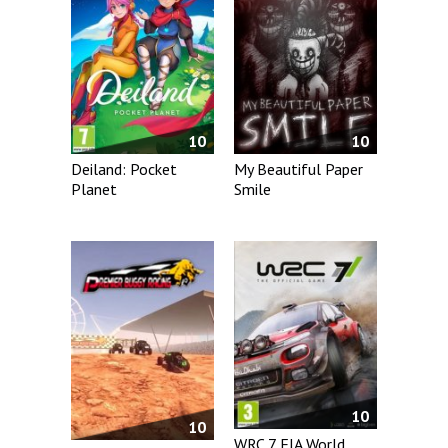
10
10
Deiland: Pocket
My Beautiful Paper
Planet
Smile
10
10
WRC 7 FIA World