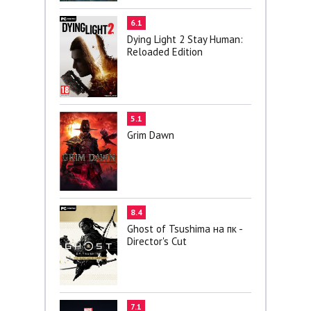
6.1
Dying Light 2 Stay Human:
Reloaded Edition
5.1
Grim Dawn
8.4
Ghost of Tsushima на пк -
Director's Cut
7.1