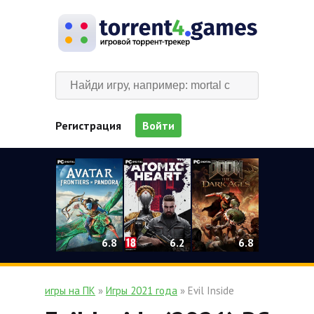
Регистрация
Войти
0
6.2
6.8
6.8
игры на ПК
»
Игры 2021 года
» Evil Inside