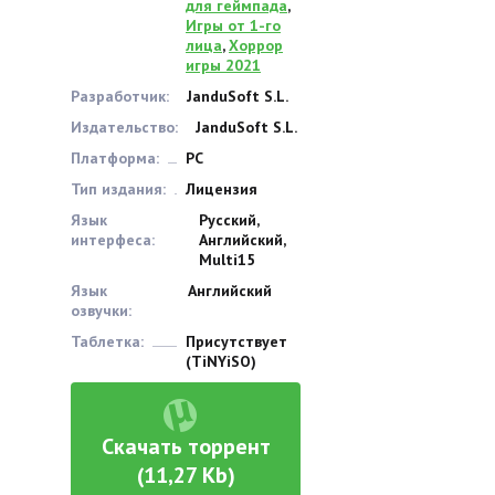
для геймпада
,
Игры от 1-го
лица
,
Хоррор
игры 2021
Разработчик:
JanduSoft S.L.
Издательство:
JanduSoft S.L.
Платформа:
PC
Тип издания:
Лицензия
Язык
Русский,
интерфеса:
Английский,
Multi15
Язык
Английский
озвучки:
Таблетка:
Присутствует
(TiNYiSO)
Скачать торрент
(11,27 Kb)