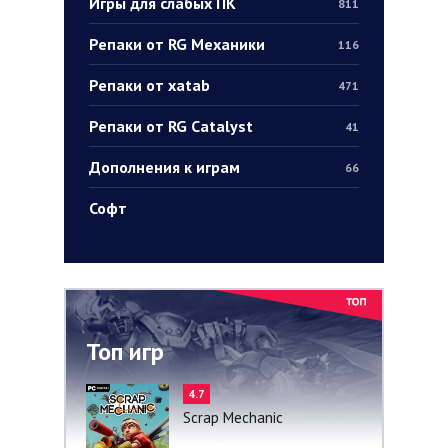
Игры для слабых ПК
811
Репаки от RG Механики
116
Репаки от xatab
471
Репаки от RG Catalyst
41
Дополнения к играм
66
Софт
Топ игр
4.7
Scrap Mechanic