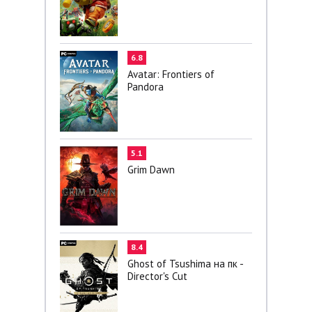
6.8
Avatar: Frontiers of
Pandora
5.1
Grim Dawn
8.4
Ghost of Tsushima на пк -
Director's Cut