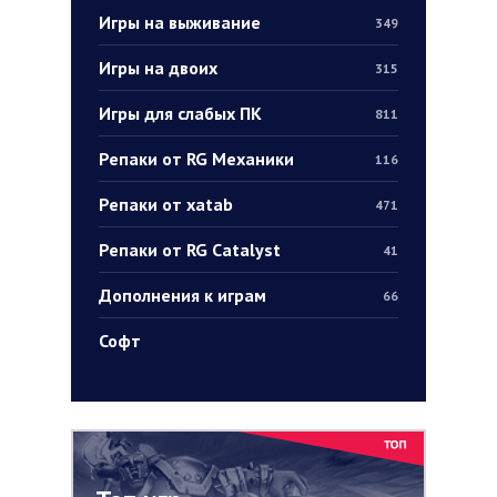
Игры на выживание
349
Игры на двоих
315
Игры для слабых ПК
811
Репаки от RG Механики
116
Репаки от xatab
471
Репаки от RG Catalyst
41
Дополнения к играм
66
Софт