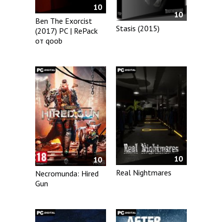
10
10
Ben The Exorcist
Stasis (2015)
(2017) PC | RePack
от qoob
10
10
Real Nightmares
Necromunda: Hired
Gun