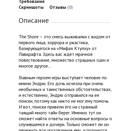
Требования
Скриншоты
Отзывы
(0)
Описание
The Shore – это смесь выживалки с видом от
первого лица, хоррора и ужастика,
базирующегося на «Мифах Ктулху» от
Лавкрафта. Здесь вас ждет мрачное
повествование, множество страшных сцен и
многое другое…
Главным героем игры выступает человек по
имени Эндрю. Его дочь исчезла при очень
необычных и таинственных обстоятельствах,
и естественно, Эндрю отправился на ее
поиски, потому как никто не мог ему помочь.
И вот, поиски привели его на странный
таящий много тайн берег. Именно тут он
сможет найти ответы на основные вопросы о
случившемся и дочери. Только сможет ли он
пережить все уготованное ему, и получится