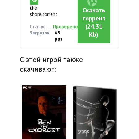
the-
Скачать
shore.torrent
торрент
(24,31
Статус
Проверено
Загрузок
65
Kb)
раз
С этой игрой также
скачивают: