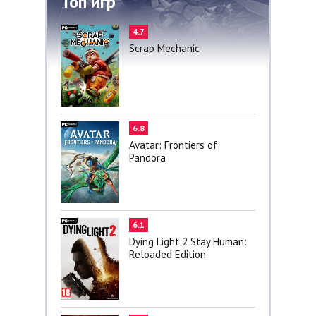
Топ игр
4.7
Scrap Mechanic
6.8
Avatar: Frontiers of
Pandora
6.1
Dying Light 2 Stay Human:
Reloaded Edition