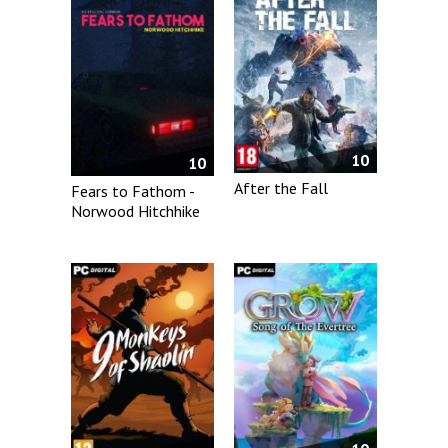
10
10
After the Fall
Fears to Fathom -
Norwood Hitchhike