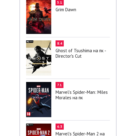
5.1
Grim Dawn
8.4
Ghost of Tsushima на пк -
Director's Cut
7.1
Marvel’s Spider-Man: Miles
Morales на пк
6.3
Marvel’s Spider-Man 2 на