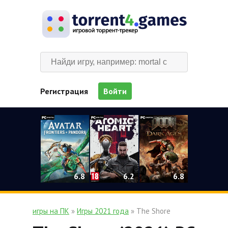
Регистрация
Войти
0
6.2
6.8
6.8
игры на ПК
»
Игры 2021 года
» The Shore