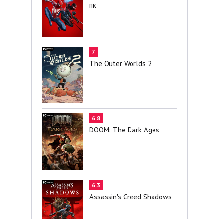
пк
7
The Outer Worlds 2
6.8
DOOM: The Dark Ages
6.3
Assassin's Creed Shadows