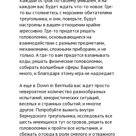
Каждый остров по-своему уникален, и на
каждом вас будет ждать что-то новое. Где-
то вы столкнетесь с морскими обитателями
треугольника, и они, поверьте, будут
настроены в вашем отношении крайне
агрессивно. Где-то придется решать
головоломки, основывающиеся на
взаимодействии с разными предметами,
механизмами, сложными приборами, и не
только. А где-то вам придется взламывать
коды, решать физические головоломки,
собирать волшебные сферы. Вариантов
много, и благодаря этому игра не надоедает.
А еще в Down in Bermuda вас ждет просто
невероятное количество разнообразных
испытаний, юмористических ситуаций,
веселых и странных событий, и многое
другое. Попробуйте выжить внутри
Бермудского треугольника, исследовать все
шесть имеющихся тут островов, решить все
головоломки и пройти все испытания, и
сбежать отсюда в роли смелого и отважного