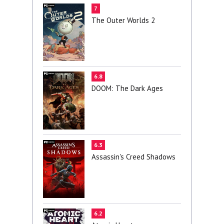
7
The Outer Worlds 2
6.8
DOOM: The Dark Ages
6.3
Assassin's Creed Shadows
6.2