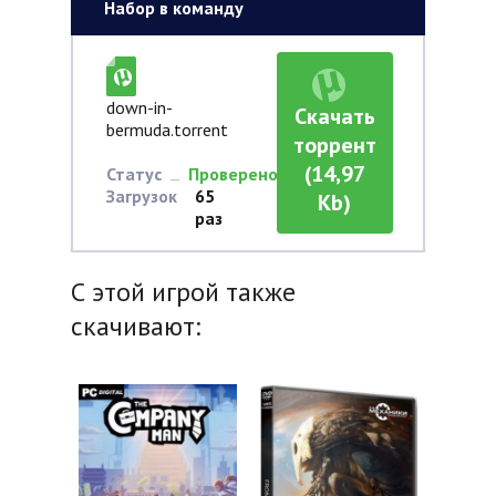
Набор в команду
down-in-
Скачать
bermuda.torrent
торрент
(14,97
Статус
Проверено
Загрузок
65
Kb)
раз
С этой игрой также
скачивают: