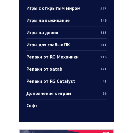
Игры с открытым миром
587
Игры на выживание
349
Игры на двоих
315
Игры для слабых ПК
811
Репаки от RG Механики
116
Репаки от xatab
471
Репаки от RG Catalyst
41
Дополнения к играм
66
Софт