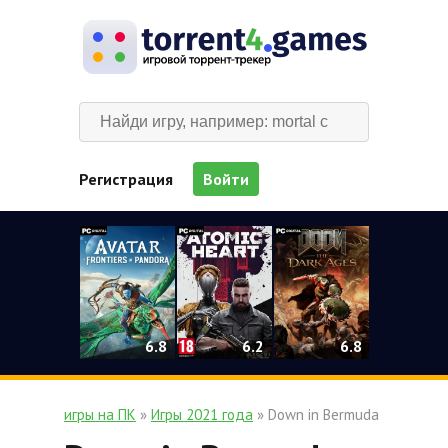
Регистрация
Войти
0
6.2
6.8
6.8
игры на ПК
»
Игры 2021 года
» Down in Bermuda