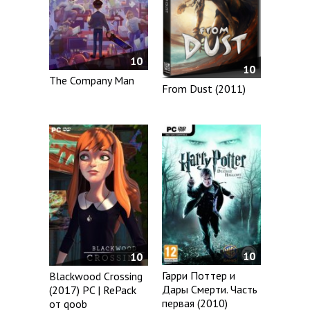
10
10
The Company Man
From Dust (2011)
10
10
Гарри Поттер и
Blackwood Crossing
Дары Смерти. Часть
(2017) PC | RePack
первая (2010)
от qoob