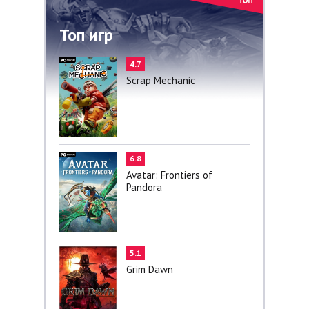
Топ игр
4.7
Scrap Mechanic
6.8
Avatar: Frontiers of
Pandora
5.1
Grim Dawn