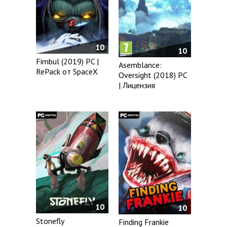
10
10
Fimbul (2019) PC |
Asemblance:
RePack от SpaceX
Oversight (2018) PC
| Лицензия
10
10
Stonefly
Finding Frankie