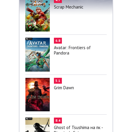
Scrap Mechanic
6.8
Avatar: Frontiers of
Pandora
5.1
Grim Dawn
8.4
Ghost of Tsushima на пк -