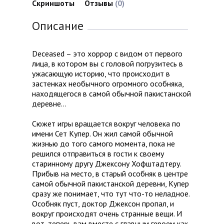
Скриншоты
Отзывы
(0)
Описание
Deceased – это хоррор с видом от первого
лица, в котором вы с головой погрузитесь в
ужасающую историю, что происходит в
застенках необычного огромного особняка,
находящегося в самой обычной пакистанской
деревне…
Сюжет игры вращается вокруг человека по
имени Сет Купер. Он жил самой обычной
жизнью до того самого момента, пока не
решился отправиться в гости к своему
старинному другу Джексону Хофштадтеру.
Прибыв на место, в старый особняк в центре
самой обычной пакистанской деревни, Купер
сразу же понимает, что тут что-то неладное.
Особняк пуст, доктор Джексон пропал, и
вокруг происходят очень странные вещи. И
вот, теперь вам вместе с главным героем как