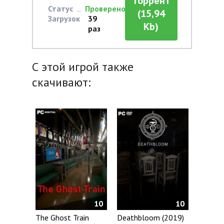
торрент
Статус
Проверено
(15,94
Загрузок
39
Kb)
раз
С этой игрой также
скачивают:
10
10
The Ghost Train
Deathbloom (2019)