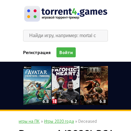
Регистрация
Войти
0
6.2
6.8
6.8
игры на ПК
»
Игры 2020 года
» Deceased