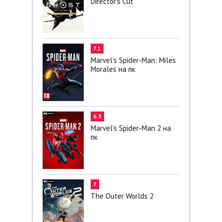
Director's Cut
7.1
Marvel’s Spider-Man: Miles
Morales на пк
6.3
Marvel’s Spider-Man 2 на
пк
7
The Outer Worlds 2