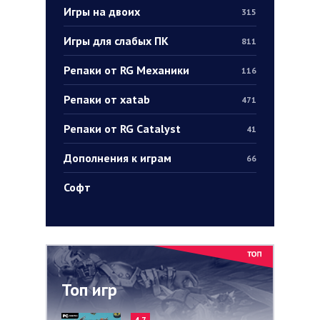
Игры на двоих
315
Игры для слабых ПК
811
Репаки от RG Механики
116
Репаки от xatab
471
Репаки от RG Catalyst
41
Дополнения к играм
66
Софт
Топ игр
4.7