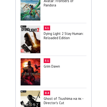
Avatar: Frontiers of
Pandora
6.1
Dying Light 2 Stay Human:
Reloaded Edition
5.1
Grim Dawn
8.4
Ghost of Tsushima на пк -
Director's Cut