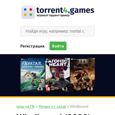
Регистрация
Войти
0
6.2
6.8
6.8
игры на ПК
»
Репаки от xatab
» Windbound