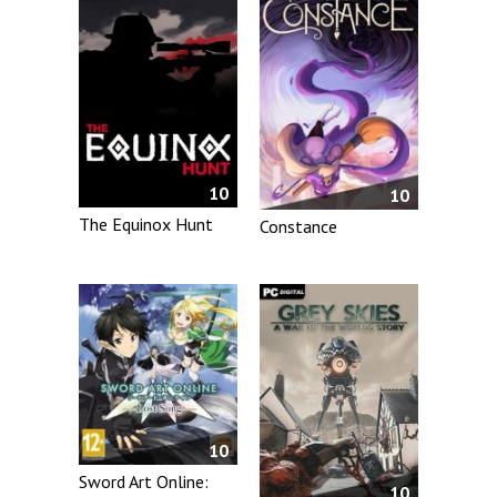
10
10
The Equinox Hunt
Constance
10
Sword Art Online:
10