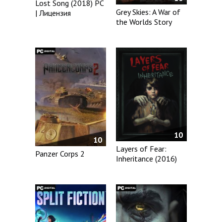
Lost Song (2018) PC
Grey Skies: A War of
| Лицензия
the Worlds Story
10
10
Layers of Fear:
Panzer Corps 2
Inheritance (2016)