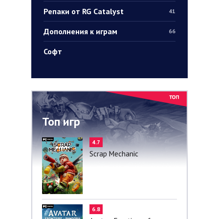
Репаки от RG Catalyst
41
Дополнения к играм
66
Софт
Топ игр
4.7
Scrap Mechanic
6.8