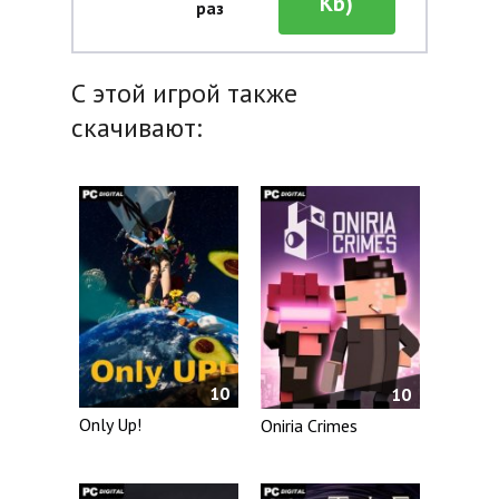
Kb)
раз
С этой игрой также
скачивают:
10
10
Only Up!
Oniria Crimes