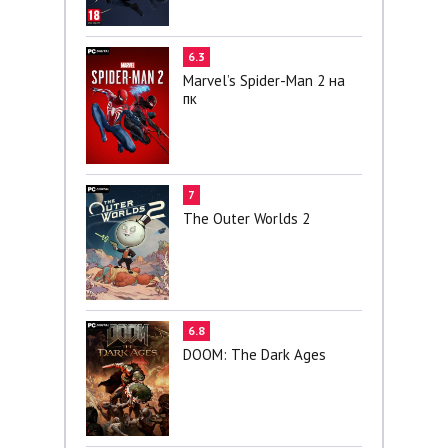
6.3
Marvel’s Spider-Man 2 на
пк
7
The Outer Worlds 2
6.8
DOOM: The Dark Ages