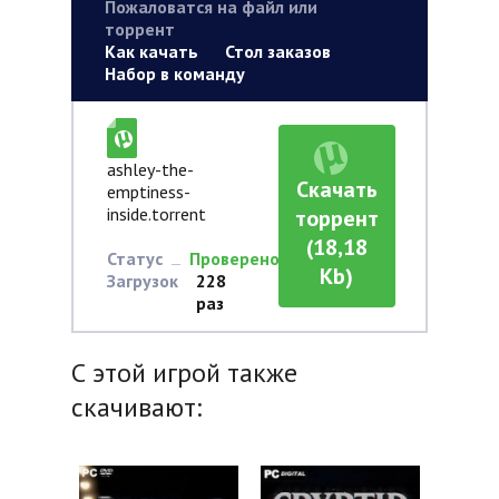
Пожаловатся на файл или
торрент
Как качать
Стол заказов
Набор в команду
ashley-the-
Скачать
emptiness-
inside.torrent
торрент
(18,18
Статус
Проверено
Kb)
Загрузок
228
раз
С этой игрой также
скачивают: