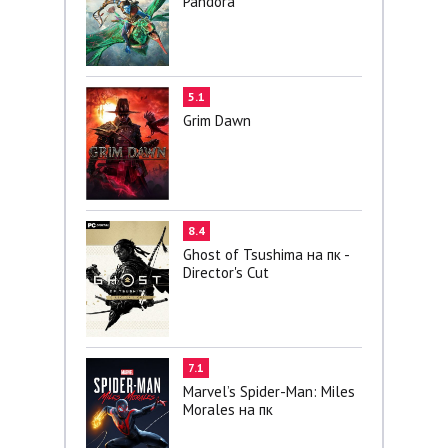
Pandora
5.1
Grim Dawn
8.4
Ghost of Tsushima на пк -
Director's Cut
7.1
Marvel’s Spider-Man: Miles
Morales на пк