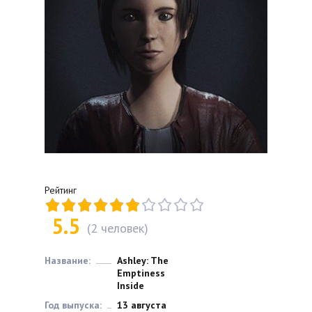
Рейтинг
5.5
(
2
человек)
Название:
Ashley: The
Emptiness
Inside
Год выпуска:
13 августа