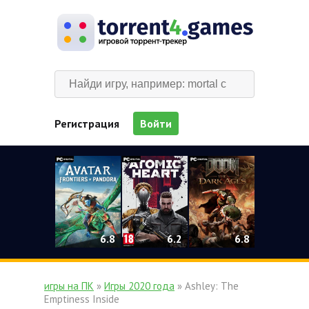
Регистрация
Войти
0
6.2
6.8
6.8
игры на ПК
»
Игры 2020 года
» Ashley: The
Emptiness Inside