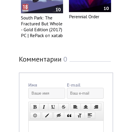
10
10
Perennial Order
South Park: The
Fractured But Whole
- Gold Edition (2017)
PC | RePack от xatab
Комментарии
0
Имя
E-mail