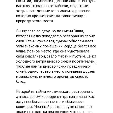
событий, погубивших десятки людей. На пути
вас ждут спрятанные тайники, секретные
ходы и загадочные головоломки, решение
которых прольет свет на таинственную
природу этого места.
Вы играете за девушку по имени Эшли,
которая наяву попадает в ресторан из своих
снов. Стены сужаются, сумрак обволакивает
углы знакомых помещений, сердце бьется все
чаще. Уютное место, где она чувствовала
себя счастливой, стало тихим и пустым. Свист
холодного ветра вместо смеха посетителей,
тусклые лампы вместо ярких праздничных
огней, одиночество вместо компании друзей
и запах смерти вместо ароматов свежих
блюд.
Раскройте тайны мистического ресторана в
атмосферном хорроре от третьего лица. Вас
ждут несбывшиеся мечты и сбывшиеся
кошмары. Мрачный ресторан уже много лет
хранит отголоски праздников, что прошли,