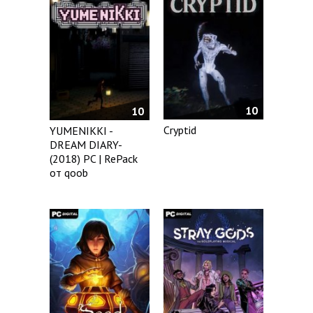
10
10
Cryptid
YUMENIKKI -
DREAM DIARY-
(2018) PC | RePack
от qoob