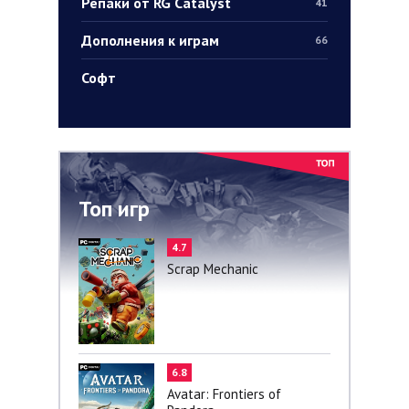
Репаки от RG Catalyst
41
Дополнения к играм
66
Софт
Топ игр
4.7
Scrap Mechanic
6.8
Avatar: Frontiers of