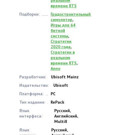
реальном
времени RTS
Подборки:
Градостроительный
симулятор
,
Игры для 64
битной
системы
,
Стратегии
2020 года
,
Стратегии в
реальном
времени RTS
,
Anno
Разработчик:
Ubisoft Mainz
Издательство:
Ubisoft
Платформа:
PC
Тип издания:
RePack
Язык
Русский,
интерфеса:
Английский,
Multi8
Язык
Русский,