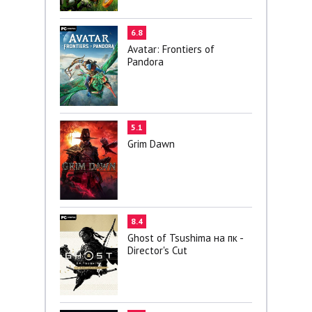
6.8
Avatar: Frontiers of
Pandora
5.1
Grim Dawn
8.4
Ghost of Tsushima на пк -
Director's Cut