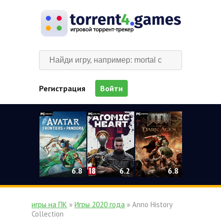
Регистрация
Войти
0
6.2
6.8
6.8
игры на ПК
»
Игры 2020 года
» Anno History
Collection