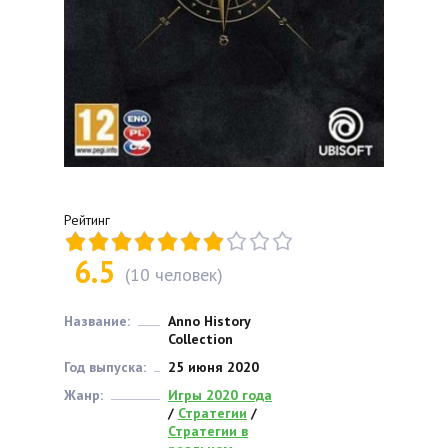
Рейтинг
6.5
(
10
человек)
Название:
Anno History
Collection
Год выпуска:
25 июня 2020
Жанр:
Игры 2020 года
/
Стратегии
/
Стратегии в