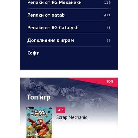
Репаки от RG Механики
116
Репаки от xatab
471
Репаки от RG Catalyst
41
Дополнения к играм
66
Софт
Топ игр
4.7
Scrap Mechanic