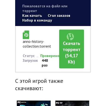
Пожаловатся на файл или
торрент
Как качать
Стол заказов
Набор в команду
anno-history-
Скачать
collection.torrent
торрент
(54,17
Статус
Проверено
Загрузок
448
Kb)
раз
С этой игрой также
скачивают: