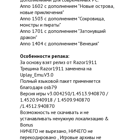
Anno 1602 с дополнением "Новые острова,
новые приключения"
Anno 1503 с дополнением "Сокровища,
монстры и пираты"
Anno 1701 с дополнением "Затонувший
дракон"
Anno 1404 с дополнением "Венеция"
Особенности репака:
За основу взят релиз от Razor1911
Трещина Razor1911 заменена на
Uplay_Emu.V3.0
Полный языковой пакет применяется
благодаря osb79
Версия игры v3.004250/1.4513.940870 /
1.4520.940918 / 1.4509.940870
/1.4512.940870
Возможность не скачивать и не
устанавливать ненужную локализацию &
Bonus
НИЧЕГО не вырезано, НИЧЕГО не
перекодировано , Игровые архивы не