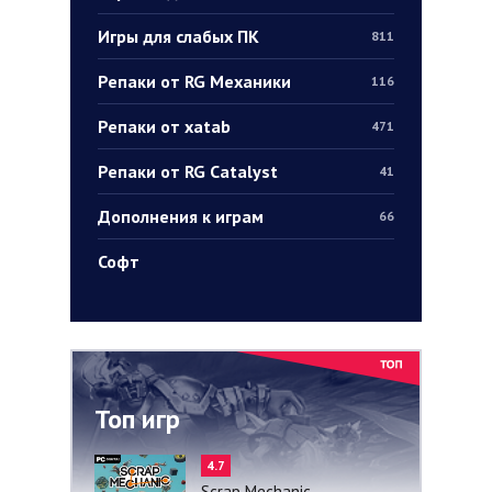
Игры для слабых ПК
811
Репаки от RG Механики
116
Репаки от xatab
471
Репаки от RG Catalyst
41
Дополнения к играм
66
Софт
Топ игр
4.7
Scrap Mechanic