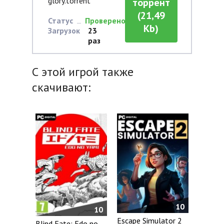
glory.torrent
торрент
(21,49
Статус
Проверено
Kb)
Загрузок
23
раз
С этой игрой также
скачивают:
10
10
Escape Simulator 2
Blind Fate: Edo no