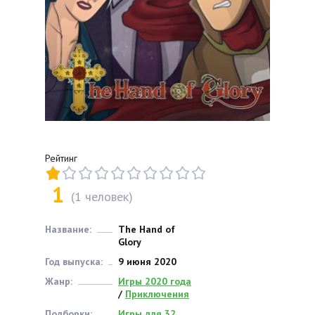
Рейтинг
1
(
1
человек)
Название:
The Hand of
Glory
Год выпуска:
9 июня 2020
Жанр:
Игры 2020 года
/
Приключения
Подборки:
Игры для 32