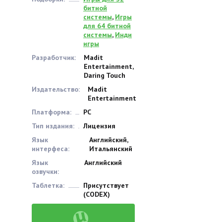
битной
системы
,
Игры
для 64 битной
системы
,
Инди
игры
Разработчик:
Madit
Entertainment,
Daring Touch
Издательство:
Madit
Entertainment
Платформа:
PC
Тип издания:
Лицензия
Язык
Английский,
интерфеса:
Итальянский
Язык
Английский
озвучки:
Таблетка:
Присутствует
(CODEX)