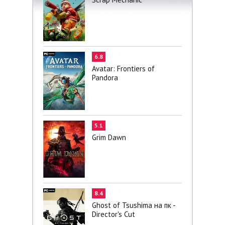
6.8
Avatar: Frontiers of
Pandora
5.1
Grim Dawn
8.4
Ghost of Tsushima на пк -
Director's Cut