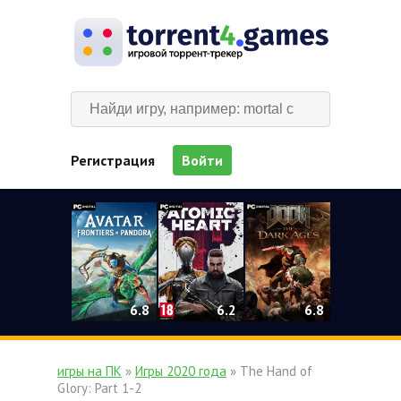
Регистрация
Войти
0
6.2
6.8
6.8
игры на ПК
»
Игры 2020 года
» The Hand of
Glory: Part 1-2