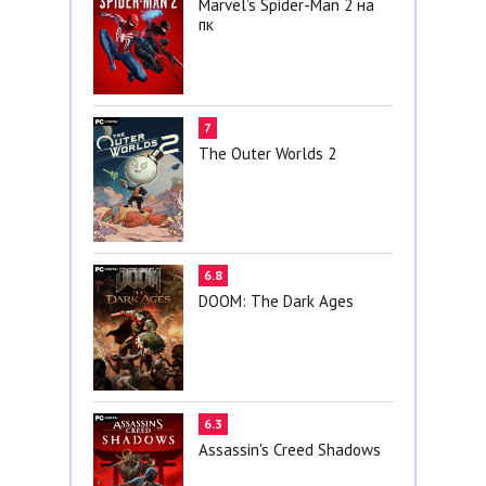
Marvel’s Spider-Man 2 на
пк
7
The Outer Worlds 2
6.8
DOOM: The Dark Ages
6.3
Assassin's Creed Shadows