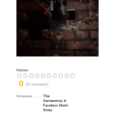
Рейтинг
0
(
0
человек)
Название:
The
Sorrowvirus: A
Faceless Short
Story