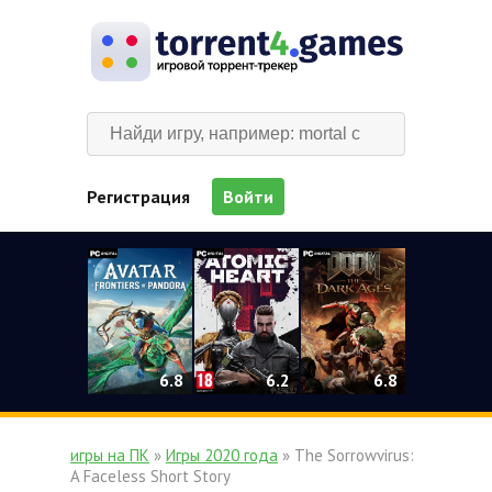
Регистрация
Войти
0
6.2
6.8
6.8
игры на ПК
»
Игры 2020 года
» The Sorrowvirus:
A Faceless Short Story