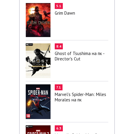
5.1
Grim Dawn
8.4
Ghost of Tsushima на пк -
Director's Cut
7.1
Marvel’s Spider-Man: Miles
Morales на пк
6.3