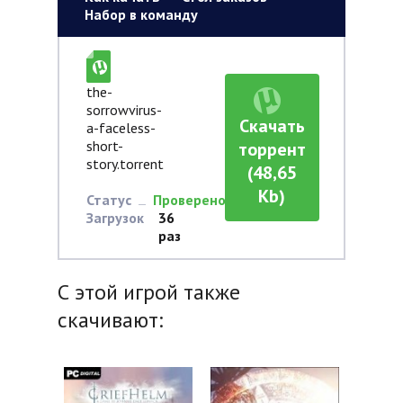
Набор в команду
the-
sorrowvirus-
Скачать
a-faceless-
short-
торрент
story.torrent
(48,65
Kb)
Статус
Проверено
Загрузок
36
раз
С этой игрой также
скачивают: