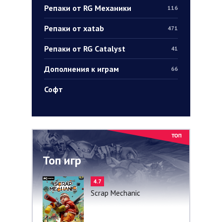
Репаки от RG Механики
116
Репаки от xatab
471
Репаки от RG Catalyst
41
Дополнения к играм
66
Софт
Топ игр
4.7
Scrap Mechanic