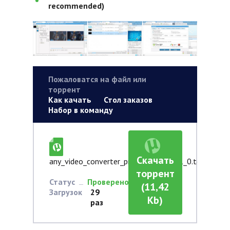
recommended)
Пожаловатся на файл или
торрент
Как качать
Стол заказов
Набор в команду
Скачать
any_video_converter_professional_7_1_0.torrent
торрент
Статус
Проверено
(11,42
Загрузок
29
Kb)
раз