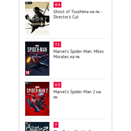
8.4
Ghost of Tsushima на пк -
Director's Cut
7.1
Marvel’s Spider-Man: Miles
Morales на пк
6.3
Marvel’s Spider-Man 2 на
пк
7