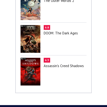
The Outer Worlds 2
6.8
DOOM: The Dark Ages
6.3
Assassin's Creed Shadows