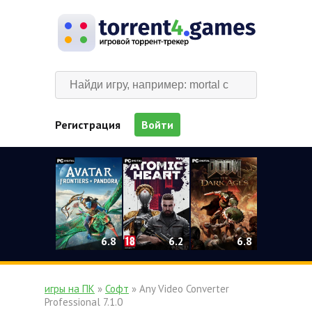
Регистрация
Войти
0
6.2
6.8
6.8
игры на ПК
»
Софт
» Any Video Converter
Professional 7.1.0