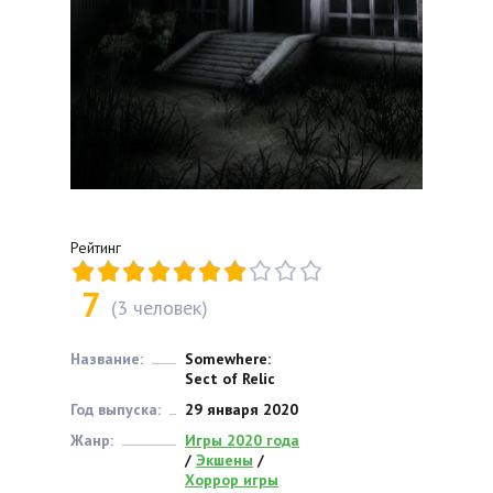
Рейтинг
7
(
3
человек)
Название:
Somewhere:
Sect of Relic
Год выпуска:
29 января 2020
Жанр:
Игры 2020 года
/
Экшены
/
Хоррор игры