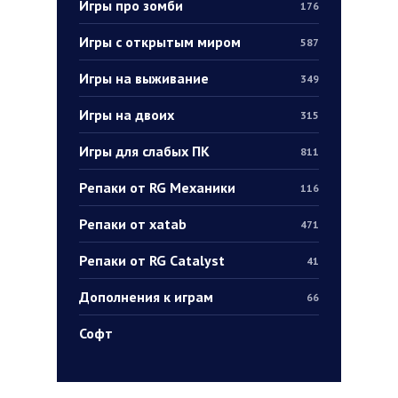
Игры про зомби
176
Игры с открытым миром
587
Игры на выживание
349
Игры на двоих
315
Игры для слабых ПК
811
Репаки от RG Механики
116
Репаки от xatab
471
Репаки от RG Catalyst
41
Дополнения к играм
66
Софт