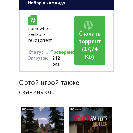
Набор в команду
somewhere-
Скачать
sect-of-
relic.torrent
торрент
(17,74
Статус
Проверено
Kb)
Загрузок
212
раз
С этой игрой также
скачивают: