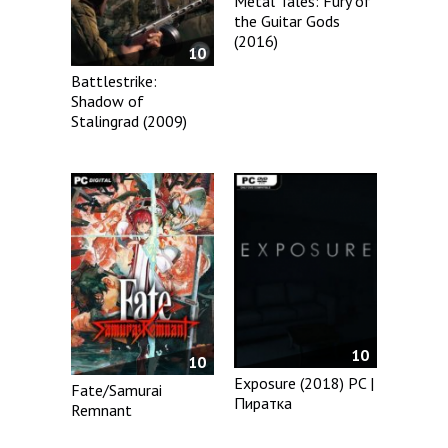
Metal Tales: Fury of
the Guitar Gods
(2016)
10
Battlestrike:
Shadow of
Stalingrad (2009)
10
10
Exposure (2018) PC |
Fate/Samurai
Пиратка
Remnant