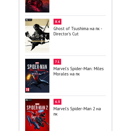
8.4
Ghost of Tsushima на пк -
Director's Cut
7.1
Marvel’s Spider-Man: Miles
Morales на пк
6.3
Marvel’s Spider-Man 2 на
пк