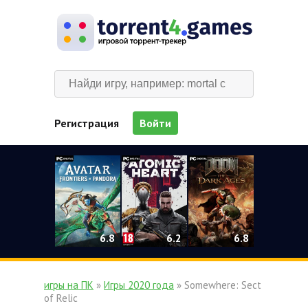
Регистрация
Войти
0
6.2
6.8
6.8
игры на ПК
»
Игры 2020 года
» Somewhere: Sect
of Relic