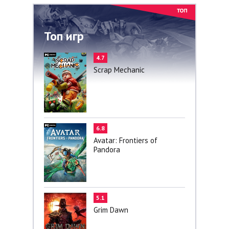
Топ игр
4.7
Scrap Mechanic
6.8
Avatar: Frontiers of
Pandora
5.1
Grim Dawn