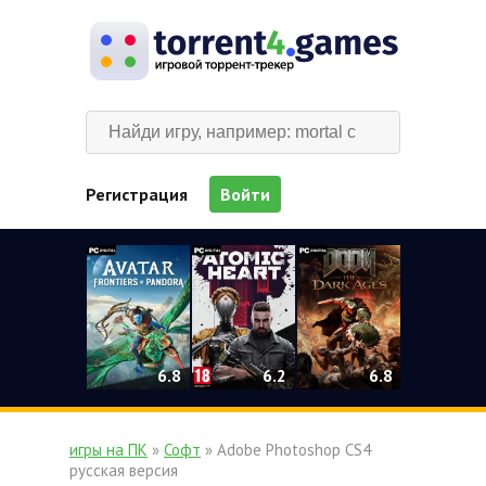
Регистрация
Войти
0
6.2
6.8
6.8
игры на ПК
»
Софт
» Adobe Photoshop CS4
русская версия