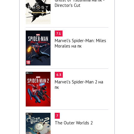
Director's Cut
7.1
Marvel’s Spider-Man: Miles
Morales на пк
6.3
Marvel’s Spider-Man 2 на
пк
7
The Outer Worlds 2