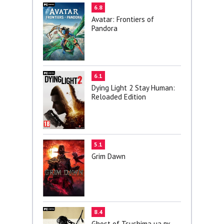
6.8
Avatar: Frontiers of
Pandora
6.1
Dying Light 2 Stay Human:
Reloaded Edition
5.1
Grim Dawn
8.4
Ghost of Tsushima на пк -