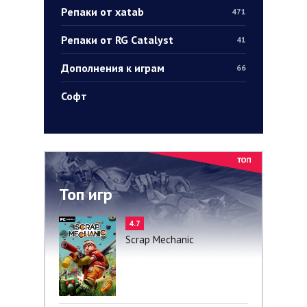
Репаки от xatab
471
Репаки от RG Catalyst
41
Дополнения к играм
66
Софт
Топ игр
4.7
Scrap Mechanic