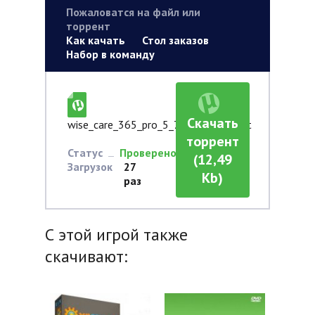
Пожаловатся на файл или
торрент
Как качать
Стол заказов
Набор в команду
Скачать
wise_care_365_pro_5_7_1_573.torrent
торрент
Статус
Проверено
(12,49
Загрузок
27
Kb)
раз
С этой игрой также
скачивают: