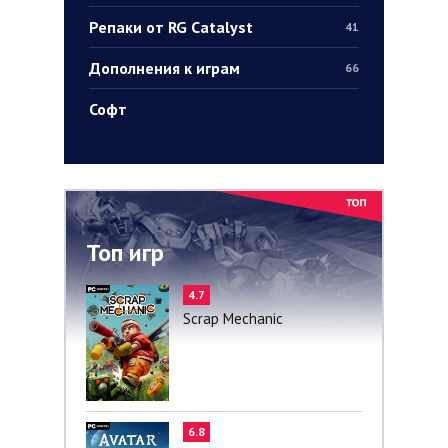
Репаки от RG Catalyst
41
Дополнения к играм
66
Софт
Топ игр
4.7
Scrap Mechanic
6.8