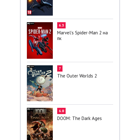
6.3
Marvel’s Spider-Man 2 на
пк
7
The Outer Worlds 2
6.8
DOOM: The Dark Ages