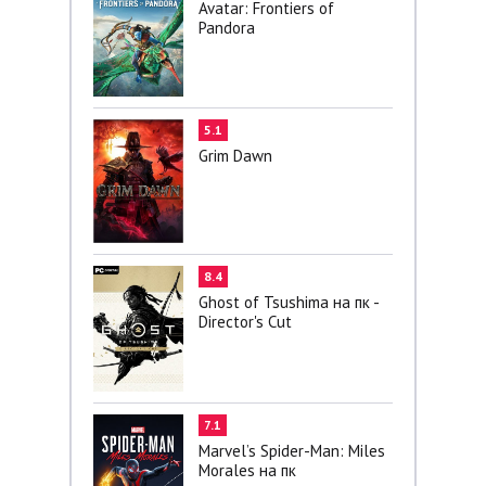
Avatar: Frontiers of
Pandora
5.1
Grim Dawn
8.4
Ghost of Tsushima на пк -
Director's Cut
7.1
Marvel’s Spider-Man: Miles
Morales на пк