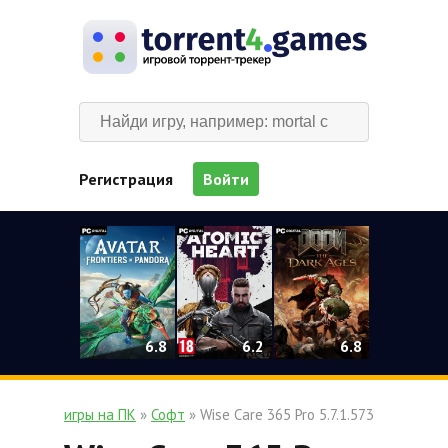
Регистрация
Войти
0
6.2
6.8
6.8
игры на ПК
»
Софт
» Wise Care 365 Pro 5.7.1.573