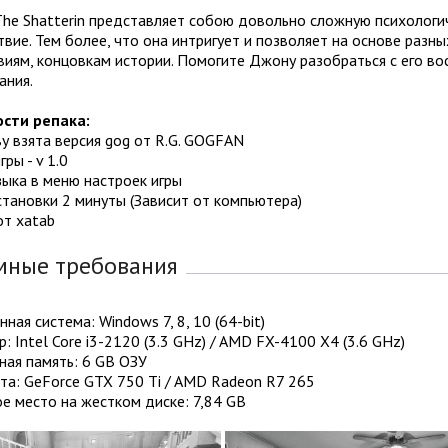
e Shatterin представляет собою довольно сложную психологичес
вие. Тем более, что она интригует и позволяет на основе разн
иям, концовкам истории. Помогите Джону разобраться с его во
ания.
сти репака:
ву взята версия gog от R.G. GOGFAN
гры - v 1.0
зыка в меню настроек игры
становки 2 минуты (Зависит от компьютера)
от xatab
мные требования
ная система: Windows 7, 8, 10 (64-bit)
: Intel Core i3-2120 (3.3 GHz) / AMD FX-4100 X4 (3.6 GHz)
ная память: 6 GB ОЗУ
та: GeForce GTX 750 Ti / AMD Radeon R7 265
е место на жестком диске: 7,84 GB