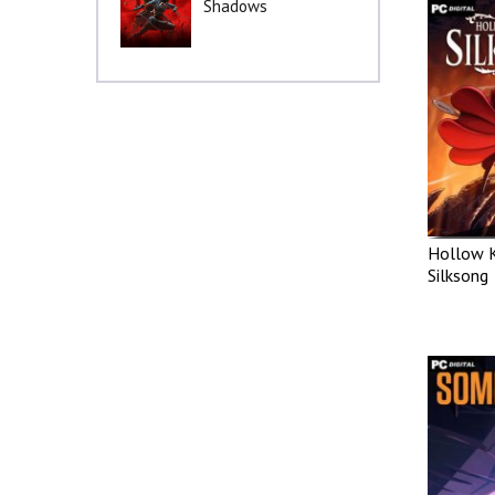
Shadows
Hollow K
Silksong