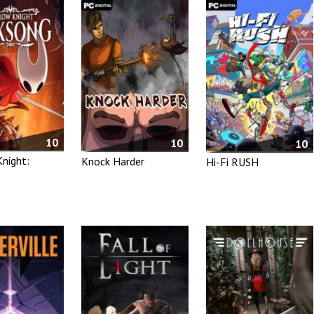
10
10
10
night:
Knock Harder
Hi-Fi RUSH