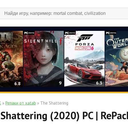
9
6.3
6.8
К
»
Репаки от xatab
» The Shattering
Shattering (2020) PC | RePac