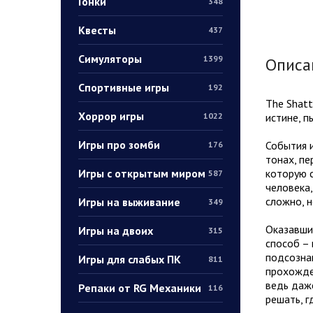
Гонки
348
Квесты
437
Симуляторы
1399
Описа
Спортивные игры
192
The Shatt
Хоррор игры
истине, п
1022
Игры про зомби
События и
176
тонах, пе
Игры с открытым миром
которую с
587
человека,
сложно, н
Игры на выживание
349
Оказавшис
Игры на двоих
315
способ – 
подсозна
Игры для слабых ПК
811
прохожден
ведь даж
Репаки от RG Механики
116
решать, г