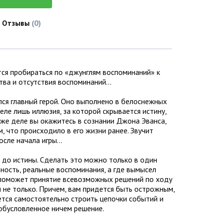
Отзывы
(0)
ется пробираться по «джунглям воспоминаний» к
ства и отсутствия воспоминаний…
лся главный герой. Оно выполнено в белоснежных
еле лишь иллюзия, за которой скрывается истину,
 же деле вы окажитесь в сознании Джона Эванса,
, что происходило в его жизни ранее. Звучит
после начала игры…
 до истины. Сделать это можно только в один
ьность, реальные воспоминания, а где вымысел
 поможет принятие всевозможных решений по ходу
 и не только. Причем, вам придется быть острожным,
тся самостоятельно строить цепочки событий и
необусловленное ничем решение.