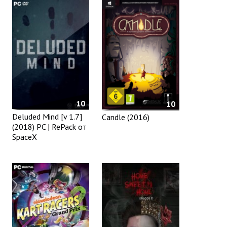
10
10
Deluded Mind [v 1.7]
Candle (2016)
(2018) PC | RePack от
SpaceX