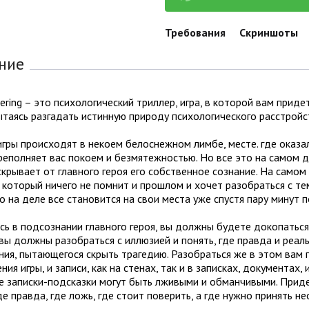
Требования
Скриншоты
ние
ering – это психологический триллер, игра, в которой вам прид
ытаясь разгадать истинную природу психологического расстрой
гры происходят в некоем белоснежном лимбе, месте. где оказа
реполняет вас покоем и безмятежностью. Но все это на самом д
крывает от главного героя его собственное сознание. На самом
 который ничего не помнит и прошлом и хочет разобраться с тем
о на деле все становится на свои места уже спустя пару минут 
ь в подсознании главного героя, вы должны будете докопаться
вы должны разобраться с иллюзией и понять, где правда и реал
ния, пытающегося скрыть трагедию. Разобраться же в этом вам
ия игры, и записи, как на стенах, так и в записках, документах,
е записки-подсказки могут быть лживыми и обманчивыми. Приде
де правда, где ложь, где стоит поверить, а где нужно принять 