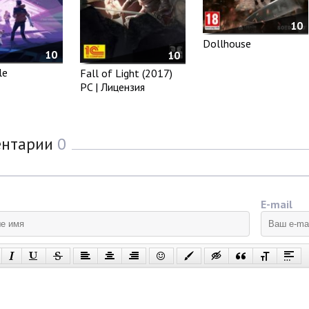
10
Dollhouse
10
10
le
Fall of Light (2017)
PC | Лицензия
ентарии
0
E-mail