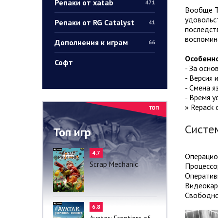
Репаки от xatab
471
Вообще Th
удовольст
Репаки от RG Catalyst
41
последств
воспомин
Дополнения к играм
66
Особенно
Софт
- За осно
- Версия и
- Смена я
- Время у
» Repack 
Систе
Топ игр
4.7
Операцион
Scrap Mechanic
Процессор
Оператив
Видеокар
Свободно
6.8