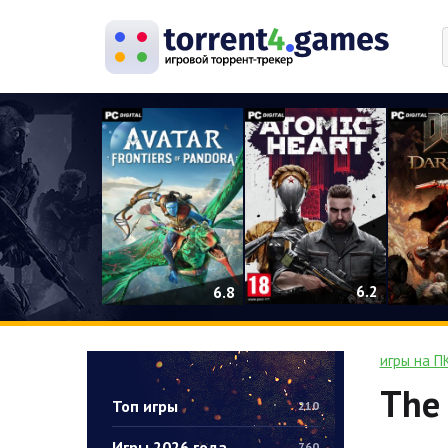
0
6.2
6.8
игры на П
The 
Топ игры
210
Игры 2026 года
760