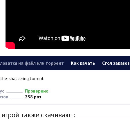
ловатся на файл или торрент
Как качать
Стол заказов
the-shattering.torrent
ус
Проверено
узок
238 раз
 игрой также скачивают: