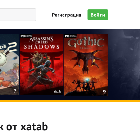
Регистрация
Войти
7
6.3
9
k от xatab