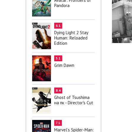
Avatar: Frontiers of
Pandora
6.1
Dying Light 2 Stay
Human: Reloaded
Edition
5.1
Grim Dawn
8.4
Ghost of Tsushima
на пк - Director's Cut
7.1
Marvel’s Spider-Man: