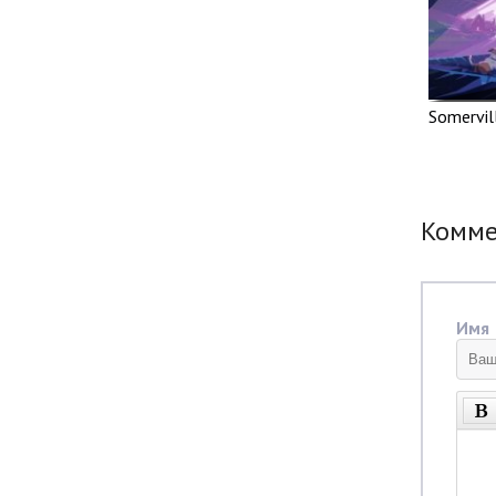
Somervil
Комм
Имя