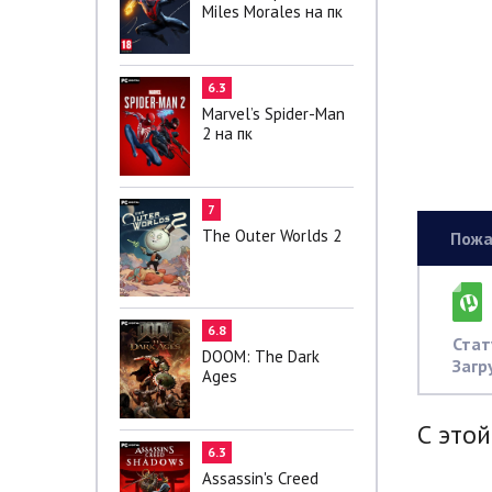
Miles Morales на пк
6.3
Marvel’s Spider-Man
2 на пк
7
The Outer Worlds 2
Пожа
6.8
Стат
DOOM: The Dark
Загр
Ages
С этой
6.3
Assassin's Creed