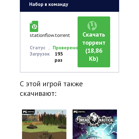
Набор в команду
Скачать
stationflow.torrent
торрент
Статус
Проверено
(18,86
Загрузок
193
Kb)
раз
С этой игрой также
скачивают: