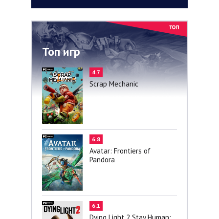
Топ игр
4.7
Scrap Mechanic
6.8
Avatar: Frontiers of
Pandora
6.1
Dying Light 2 Stay Human: