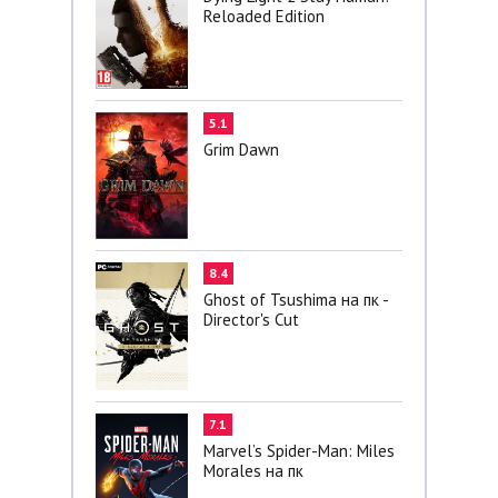
Reloaded Edition
5.1
Grim Dawn
8.4
Ghost of Tsushima на пк -
Director's Cut
7.1
Marvel’s Spider-Man: Miles
Morales на пк