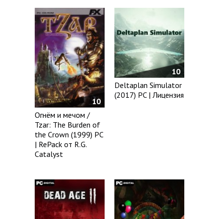
10
Deltaplan Simulator
(2017) PC | Лицензия
10
Огнём и мечом /
Tzar: The Burden of
the Crown (1999) PC
| RePack от R.G.
Catalyst