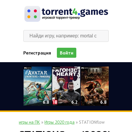
Регистрация
Войти
0
6.2
6.8
6.8
игры на ПК
»
Игры 2020 года
» STATIONflow