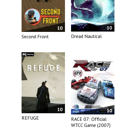
10
10
Dread Nautical
Second Front
10
10
REFUGE
RACE 07: Official
WTCC Game (2007)