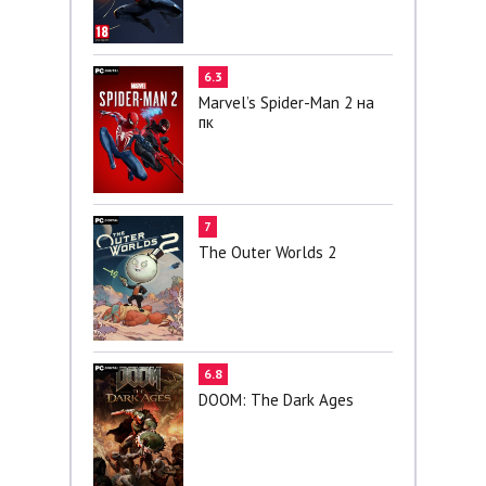
6.3
Marvel’s Spider-Man 2 на
пк
7
The Outer Worlds 2
6.8
DOOM: The Dark Ages