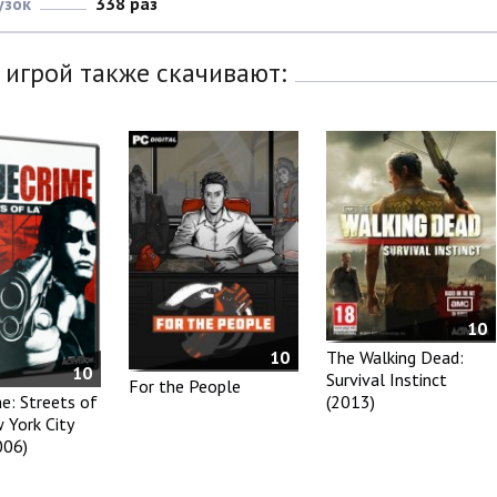
узок
338 раз
 игрой также скачивают:
10
10
The Walking Dead:
10
Survival Instinct
For the People
(2013)
e: Streets of
 York City
006)