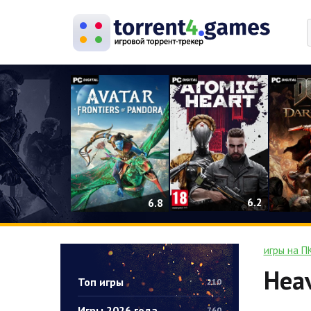
0
6.2
6.8
игры на П
Heav
Топ игры
210
Игры 2026 года
760