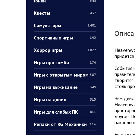
Гонки
348
Квесты
437
Симуляторы
1401
Описа
Спортивные игры
192
Хоррор игры
Heavenwor
1022
придется 
Игры про зомби
176
События и
правитель
Игры с открытым миром
587
творится 
столь про
Игры на выживание
349
Чем дейст
Игры на двоих
315
Heavenwo
просторны
Игры для слабых ПК
811
другое. П
накоплен
Репаки от RG Механики
116
Еще тут м