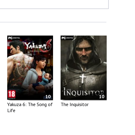
10
10
Yakuza 6: The Song of
The Inquisitor
Life