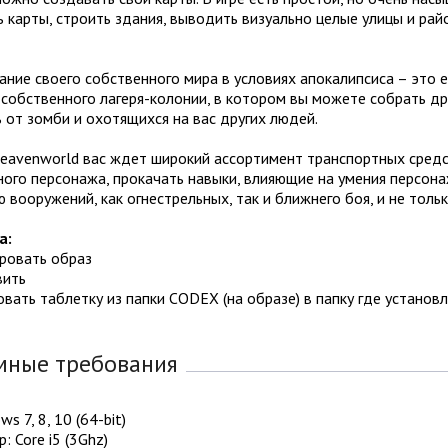
 карты, строить здания, выводить визуально целые улицы и ра
ние своего собственного мира в условиях апокалипсиса – это е
собственного лагеря-колонии, в котором вы можете собрать д
от зомби и охотящихся на вас других людей.
Heavenworld вас ждет широкий ассортимент транспортных средс
ого персонажа, прокачать навыки, влияющие на умения персона
 вооружений, как огнестрельных, так и ближнего боя, и не тольк
а:
ировать образ
вить
овать таблетку из папки CODEX (на образе) в папку где установл
мные требования
s 7, 8, 10 (64-bit)
: Core i5 (3Ghz)