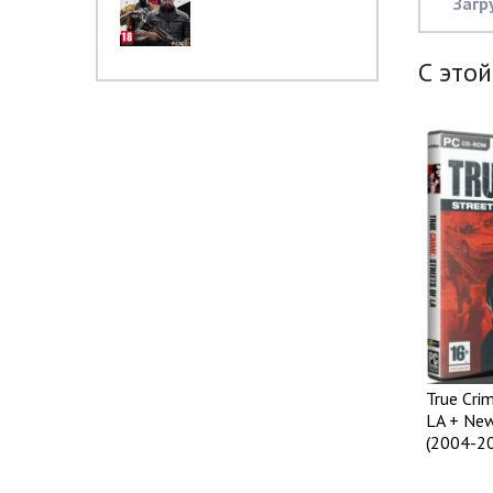
Загр
С этой
True Crim
LA + New
(2004-2