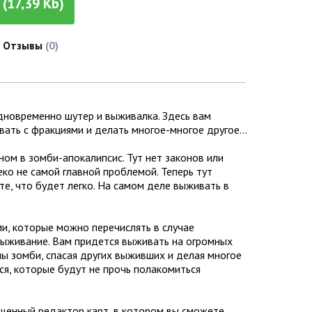
(17,39 Kb)
Отзывы
(0)
одновременно шутер и выживалка. Здесь вам
евать с фракциями и делать многое-многое другое…
ном в зомби-апокалипсис. Тут нет законов или
ко не самой главной проблемой. Теперь тут
те, что будет легко. На самом деле выживать в
и, которые можно перечислять в случае
выживание. Вам придется выживать на огромных
пы зомби, спасая других выживших и делая многое
ся, которые будут не прочь полакомиться
ыщенный редактор карт, в котором вы сможете