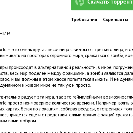
Скачать торрент 
Требования
Скриншоты
ние
ld – это очень крутая песочница с видом от третьего лица, и 
выживать на просторах огромного мира, сражаться с зомби, во
гры происходят в альтернативной реальности, в мире, погружен
ств, весь мир поделен между фракциями, а зомби являются дале
хаос, и вы должны в этом хаосе попытаться выжить. И не думай
думанном и живом мире не так уж и просто.
вительно радует эта игра, так это геймплейными возможностям
rld просто неимоверное количество времени. Например, взять 
х картах бегая по локациям, собирая ресурсы, отстреливая тол
люс, придется еще и с представителями других фракций сражать
ным вами добром.
ожно создавать свои карты. В игре есть простой, но очень нас