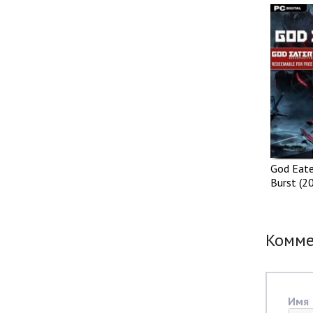
God Eate
Burst (2
Комм
Имя