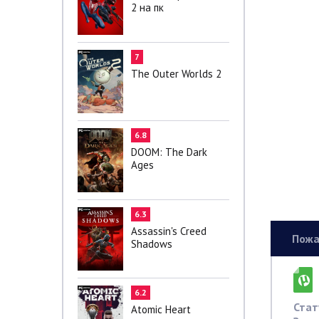
2 на пк
7
The Outer Worlds 2
6.8
DOOM: The Dark
Ages
6.3
Assassin's Creed
Пожа
Shadows
6.2
Стат
Atomic Heart