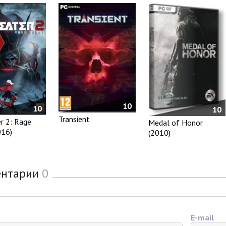
10
10
10
Transient
r 2: Rage
Medal of Honor
016)
(2010)
ентарии
0
E-mail