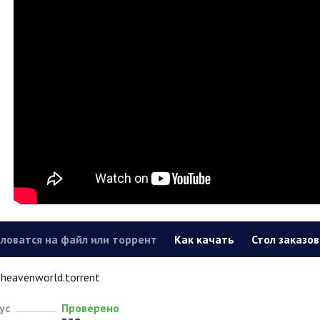
ловатся на файл или торрент
Как качать
Стол заказов
heavenworld.torrent
ус
Проверено