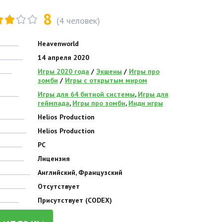
8
(
4
человек)
Heavenworld
14 апреля 2020
Игры 2020 года
/
Экшены
/
Игры про
зомби
/
Игры с открытым миром
Игры для 64 битной системы
,
Игры для
геймпада
,
Игры про зомби
,
Инди игры
Helios Production
Helios Production
PC
Лицензия
Английский, Французский
Отсутствует
Присутствует (CODEX)