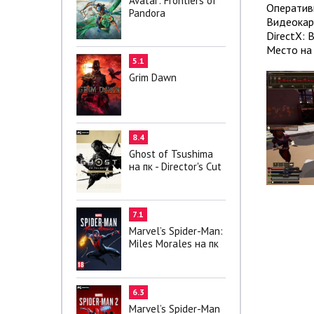
Avatar: Frontiers of
Оператив
Pandora
Видеокарт
DirectX: 
Место на 
5.1
Grim Dawn
8.4
Ghost of Tsushima
на пк - Director's Cut
7.1
Marvel’s Spider-Man:
Miles Morales на пк
6.3
Marvel’s Spider-Man