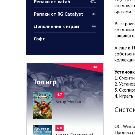
Репаки от xatab
471
создавать
врагами.
Репаки от RG Catalyst
41
Выстраива
Дополнения к играм
66
создании 
защищать 
Софт
А еще в 
собственн
коллекцию
Установк
1. Смонт
Топ игр
2. Устано
3. Скопир
4.7
4. Играть
Scrap Mechanic
Систе
ОС: Window
6.8
Процессор