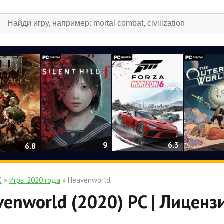
9
6.3
6.8
К
»
Игры 2020 года
» Heavenworld
enworld (2020) PC | Лиценз