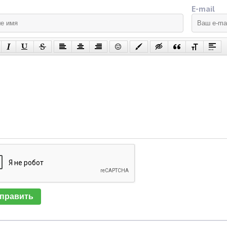
E-mail
править