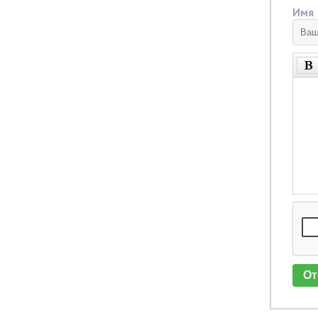
Имя
От