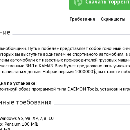
Скачать торрент 
Требования
Скриншоты
ние
льнобойщики. Путь к победе» представляет собой гоночный сим
которых вы выступите водителем не спортивного автомобиля, а 
ены автомобили от известных производителей грузовых машин, ср
ечественные ЗИЛ и КАМАЗ. Вам будет предложено пять увлекат
 начисляться деньги. Набрав первым 1000000$, вы станете побе
ия по установке:
монтируй образ программой типа DAEMON Tools, установи и игр
мные требования
indows 95, 98, XP, 7, 8, 10
р: Pentium 100 МГц
16 MB