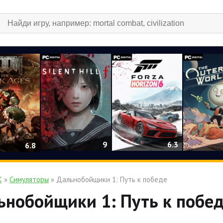
9
6.3
6.8
К
»
Симуляторы
» Дальнобойщики 1: Путь к победе
ьнобойщики 1: Путь к победе