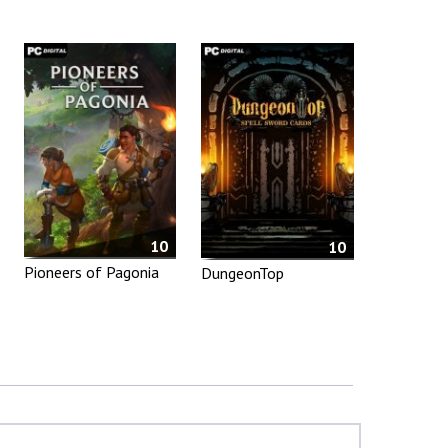
10
10
Pioneers of Pagonia
DungeonTop