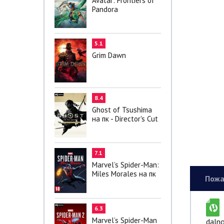
Avatar: Frontiers of
Pandora
5.1
Grim Dawn
8.4
Ghost of Tsushima
на пк - Director's Cut
7.1
Marvel’s Spider-Man:
Miles Morales на пк
Пожа
6.3
Marvel’s Spider-Man
dalno