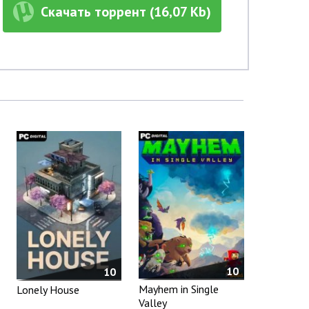
Скачать торрент (16,07 Kb)
10
10
Mayhem in Single
Lonely House
Valley