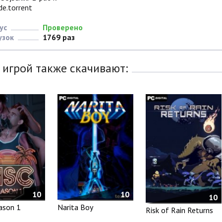
e.torrent
ус
Проверено
узок
1769 раз
 игрой также скачивают:
10
10
10
eason 1
Narita Boy
Risk of Rain Returns