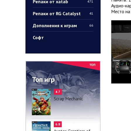
Репаки от xatab
471
Аудио-ка
Место на 
Репаки от RG Catalyst
41
Дополнения к играм
66
Софт
Топ игр
4.7
Scrap Mechanic
6.8