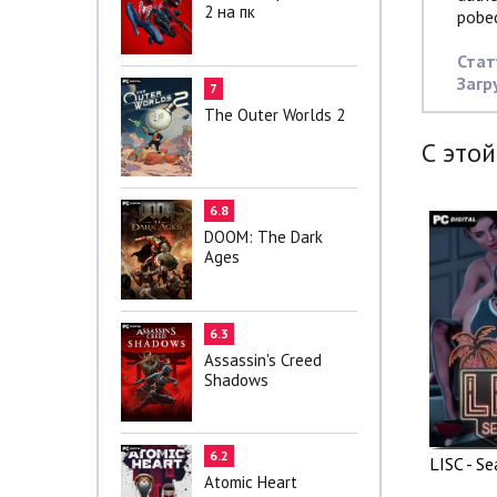
2 на пк
pobed
Стат
Загр
7
The Outer Worlds 2
С этой
6.8
DOOM: The Dark
Ages
6.3
Assassin's Creed
Shadows
6.2
LISC - S
Atomic Heart