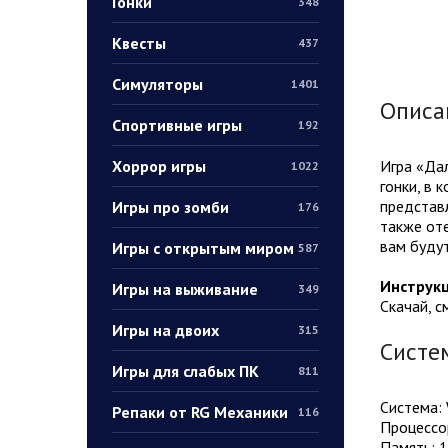
Гонки
348
Квесты
437
Симуляторы
1401
Описа
Спортивные игры
192
Хоррор игры
Игра «Да
1022
гонки, в 
представл
Игры про зомби
176
также от
вам будут
Игры с открытым миром
587
Инструкц
Игры на выживание
349
Скачай, с
Игры на двоих
315
Систе
Игры для слабых ПК
811
Система: W
Репаки от RG Механики
116
Процессо
Память: 