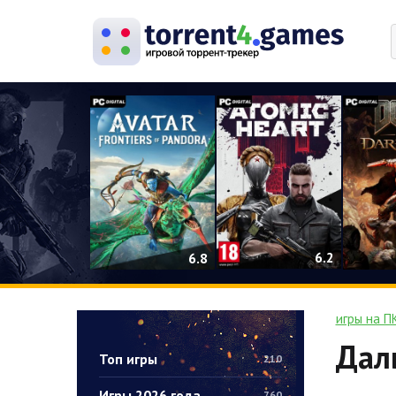
0
6.2
6.8
игры на П
Дал
Топ игры
210
Игры 2026 года
760