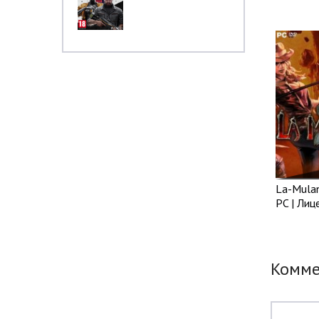
La-Mulan
PC | Лиц
Комм