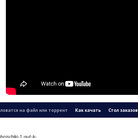
ловатся на файл или торрент
Как качать
Стол заказов
bojschiki-1-put-k-