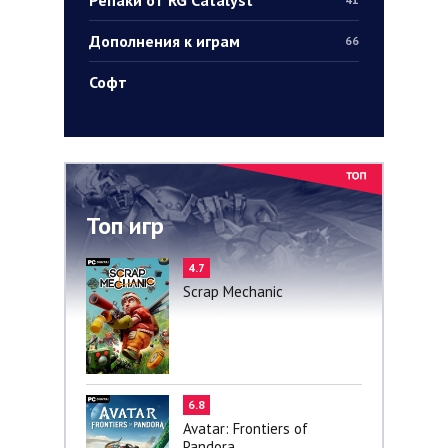
Дополнения к играм
66
Софт
Топ игр
4.7
Scrap Mechanic
6.8
Avatar: Frontiers of
Pandora