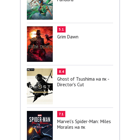
5.1
Grim Dawn
8.4
Ghost of Tsushima на пк -
Director's Cut
7.1
Marvel’s Spider-Man: Miles
Morales на пк