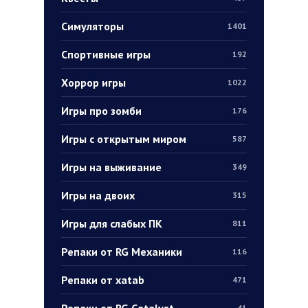
Симуляторы
1401
Спортивные игры
192
Хоррор игры
1022
Игры про зомби
176
Игры с открытым миром
587
Игры на выживание
349
Игры на двоих
315
Игры для слабых ПК
811
Репаки от RG Механики
116
Репаки от xatab
471
Репаки от RG Catalyst
41