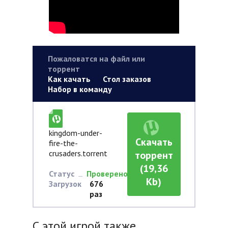
Пожаловатся на файл или
торрент
Как качать
Стол заказов
Набор в команду
kingdom-under-
Скачать
fire-the-
crusaders.torrent
торрент
(19,36
Статус
Проверено
Kb)
Загрузок
676
раз
С этой игрой также