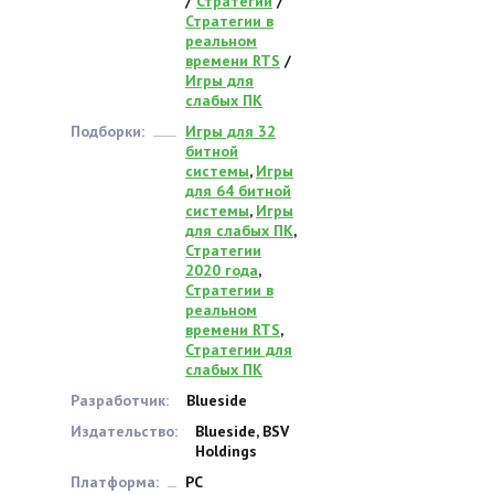
/
Стратегии
/
Стратегии в
реальном
времени RTS
/
Игры для
слабых ПК
Подборки:
Игры для 32
битной
системы
,
Игры
для 64 битной
системы
,
Игры
для слабых ПК
,
Стратегии
2020 года
,
Стратегии в
реальном
времени RTS
,
Стратегии для
слабых ПК
Разработчик:
Blueside
Издательство:
Blueside, BSV
Holdings
Платформа:
PC