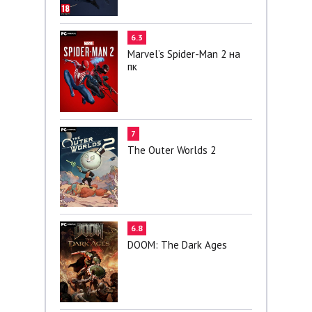
6.3
Marvel’s Spider-Man 2 на
пк
7
The Outer Worlds 2
6.8
DOOM: The Dark Ages