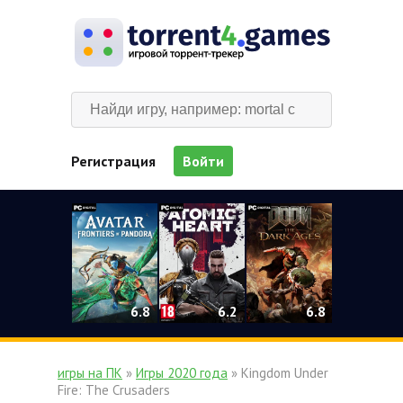
Регистрация
Войти
0
6.2
6.8
6.8
игры на ПК
»
Игры 2020 года
» Kingdom Under
Fire: The Crusaders