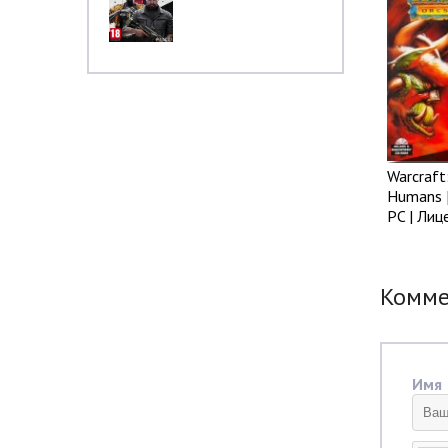
Warcraft
Humans [
PC | Лиц
Комм
Имя