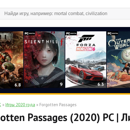
9
6.3
6.8
К
»
Игры 2020 года
» Forgotten Passages
otten Passages (2020) PC | 