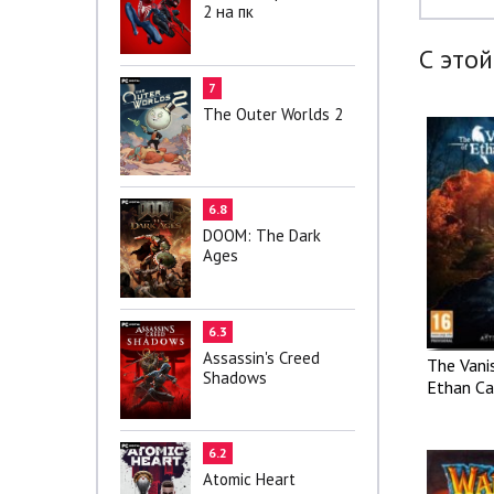
2 на пк
С этой
7
The Outer Worlds 2
6.8
DOOM: The Dark
Ages
6.3
Assassin's Creed
The Vani
Shadows
Ethan Ca
6.2
Atomic Heart