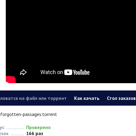
ловатся на файл или торрент
Как качать
Стол заказов
forgotten-passages.torrent
ус
Проверено
узок
166 раз