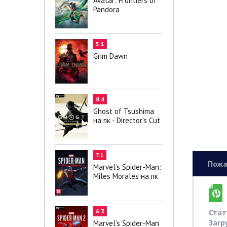
Avatar: Frontiers of
Pandora
5.1
Grim Dawn
8.4
Ghost of Tsushima
на пк - Director's Cut
7.1
Пожа
Marvel’s Spider-Man:
Miles Morales на пк
Стат
6.3
Загр
Marvel’s Spider-Man