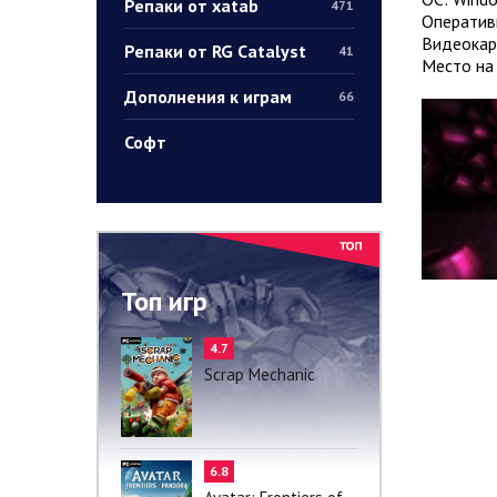
Репаки от xatab
471
Оператив
Видеокар
Репаки от RG Catalyst
41
Место на 
Дополнения к играм
66
Софт
Топ игр
4.7
Scrap Mechanic
6.8