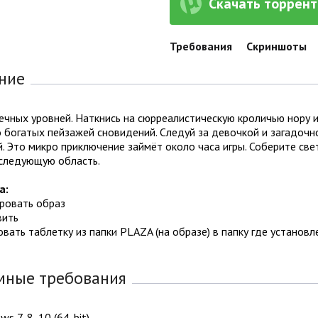
Скачать торрент 
Требования
Скриншоты
ние
чных уровней. Наткнись на сюрреалистическую кроличью нору и
 богатых пейзажей сновидений. Следуй за девочкой и загадочн
. Это микро приключение займёт около часа игры. Соберите св
 следующую область.
а:
ировать образ
вить
овать таблетку из папки PLAZA (на образе) в папку где установл
мные требования
s 7, 8, 10 (64-bit)