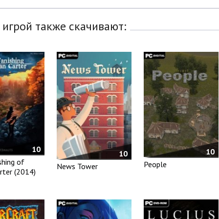
 игрой также скачивают:
10
10
10
shing of
People
News Tower
rter (2014)