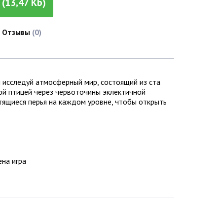
(13,47 Kb)
Отзывы
(0)
 исследуй атмосферный мир, состоящий из ста
ой птицей через червоточины эклектичной
етящиеся перья на каждом уровне, чтобы открыть
ена игра