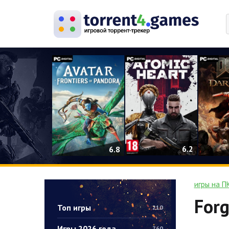
0
6.2
6.8
игры на П
Forg
Топ игры
210
Игры 2026 года
760