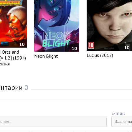
10
10
10
: Orcs and
Lucius (2012)
Neon Blight
v 1.2] (1994)
ензия
ентарии
0
E-mail