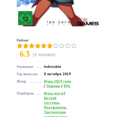
Рейтинг
6.3
(
4
человек)
Название:
Indivisible
Год выпуска:
8 октября 2019
Жанр:
Игры 2019 года
/
Экшены
/
RPG
Подборки:
Игры для 64
битной
системы
,
Платформер
,
Тактические
ролевые игры
,