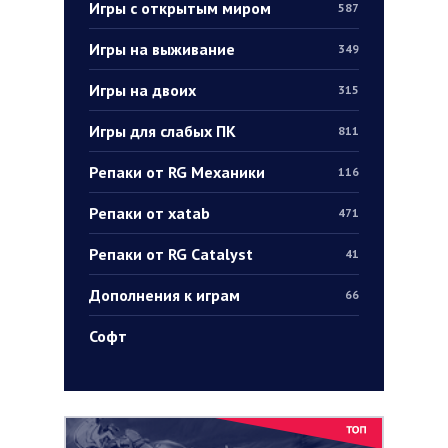
Игры с открытым миром
587
Игры на выживание
349
Игры на двоих
315
Игры для слабых ПК
811
Репаки от RG Механики
116
Репаки от xatab
471
Репаки от RG Catalyst
41
Дополнения к играм
66
Софт