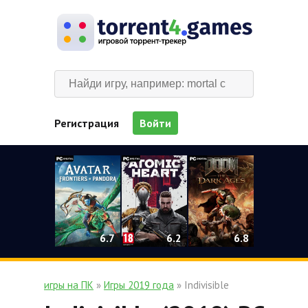
Регистрация
Войти
0
6.2
6.7
6.8
игры на ПК
»
Игры 2019 года
» Indivisible