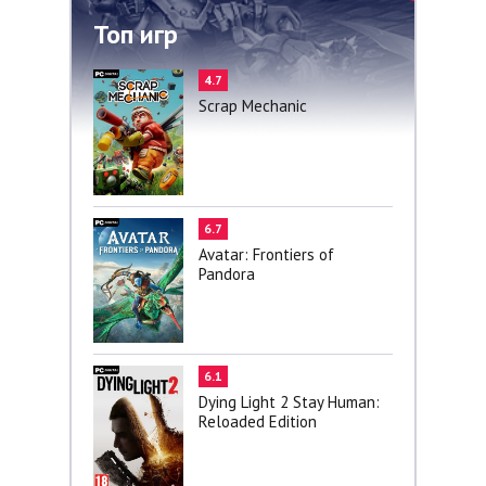
Топ игр
4.7
Scrap Mechanic
6.7
Avatar: Frontiers of
Pandora
6.1
Dying Light 2 Stay Human:
Reloaded Edition