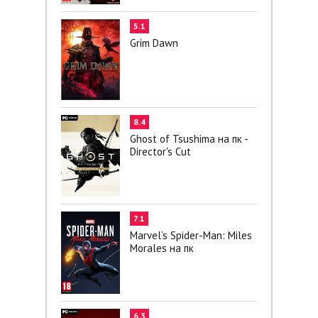
5.1
Grim Dawn
8.4
Ghost of Tsushima на пк -
Director's Cut
7.1
Marvel’s Spider-Man: Miles
Morales на пк
6.3