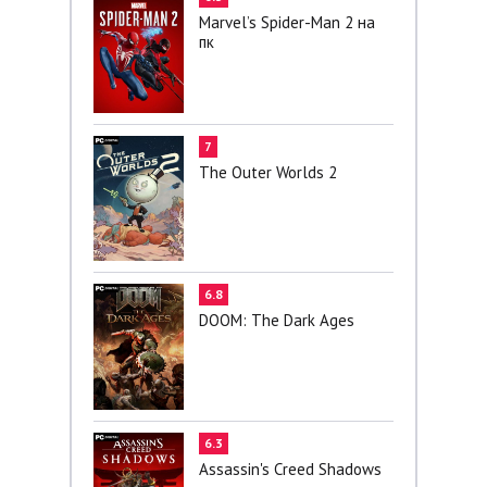
Marvel’s Spider-Man 2 на
пк
7
The Outer Worlds 2
6.8
DOOM: The Dark Ages
6.3
Assassin's Creed Shadows