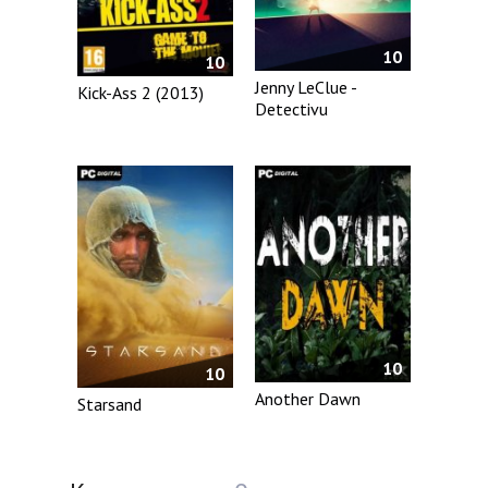
10
10
Jenny LeClue -
Kick-Ass 2 (2013)
Detectivu
10
10
Another Dawn
Starsand